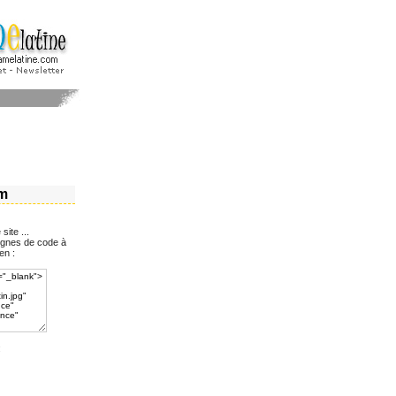
om
site ...
 lignes de code à
en :
: