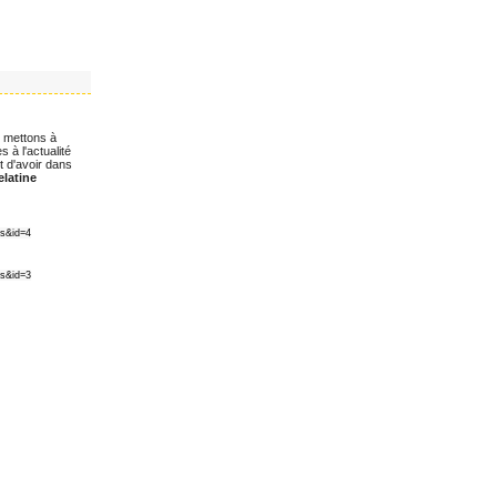
 mettons à
 à l'actualité
t d'avoir dans
latine
ss&id=4
ss&id=3