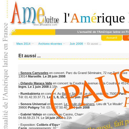
l'
A
m
é
rique 
L'actualité de l'Amérique latine en F
Accueil
Mars 2014
Archives récentes
Juin 2008
Et aussi ...
Et aussi ...
- Sonora Carruseles
en concert. Parc du Grand Séminaire, 72 rue Paul Coxe
13014
Marseille
.
Le 28 juin 2008
- Orlando Maraca Valle
en concert: la Coudraye avenue de la Coudraye 4514
Ingre. Le 1 juin 2008
à 15h
- Rumbabierta
en concert. Au
Baiser Salé
58 rue des Lombards 75001
Paris
Tél: 01.42.33.37.71.
Les 1, 8, 15, 22, 29 juin 2008
- Sonora Universal
en concert.
Le Moulin de Brainans
. Lieu dit "Le Moulin"
39800
Poligny
Tél: 03.84.37.50.40.
Le 6 juin 2008
- Gabriel Vallejo
en concert au Casino, Champ de Foire 30300
Beaucaire
Tél:
04.66.59.23.74. Le
14 juin 2008
à 21h
- Exposition:
Colibris d'Equateur
, photographies de l'ornithologue
Antoine
Cazin
, renseignements: 02.33.23.39.30.
Museum Emmanuel Liais
19 rue