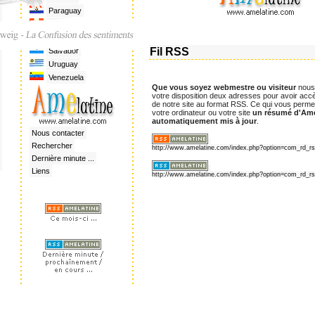
Paraguay
Pérou
Rép. Dominicaine
Fil RSS
Salvador
Uruguay
Venezuela
Que vous soyez webmestre ou visiteur
nous
votre disposition deux adresses pour avoir accès
de notre site au format RSS. Ce qui vous perme
votre ordinateur ou votre site
un résumé d'Ame
automatiquement mis à jour
.
Nous contacter
Rechercher
http://www.amelatine.com/index.php?option=com_rd_r
Dernière minute ...
Liens
http://www.amelatine.com/index.php?option=com_rd_r