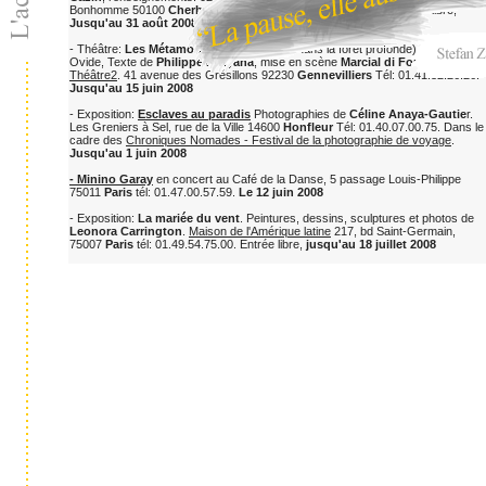
Bonhomme 50100
Cherbourg Octeville
Tél: 02.33.87.89.13. Entrée libre,
Jusqu'au 31 août 2008
- Théâtre:
Les Métamorphoses
(La Petite dans la forêt profonde) d'après
Ovide, Texte de
Philippe Minyana
, mise en scène
Marcial di Fonzo Bo
.
Théâtre2
. 41 avenue des Grésillons 92230
Gennevilliers
Tél: 01.41.32.26.26.
Jusqu'au 15 juin 2008
- Exposition:
Esclaves au paradis
Photographies de
Céline Anaya-Gautie
r.
Les Greniers à Sel, rue de la Ville 14600
Honfleur
Tél: 01.40.07.00.75. Dans le
cadre des
Chroniques Nomades - Festival de la photographie de voyage
.
Jusqu'au 1 juin 2008
- Minino Garay
en concert au Café de la Danse, 5 passage Louis-Philippe
75011
Paris
tél: 01.47.00.57.59.
Le 12 juin 2008
- Exposition:
La mariée du vent
. Peintures, dessins, sculptures et photos de
Leonora Carrington
.
Maison de l'Amérique latine
217, bd Saint-Germain,
75007
Paris
tél: 01.49.54.75.00. Entrée libre,
jusqu'au 18 juillet 2008