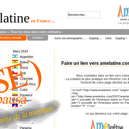
latine
en France ...
rance --- Tous les mois dans votre ordinateur
Dernière minute
Contact
Juste une photographie ...
Zapping ...
Liens
Zapping +
Mars 2014
Argentine
Bolivie
Faire un lien vers amelatine.c
Brésil
Chili
Vous souhaitez faire un lien vers notre 
Colombie
- La solution la plus pratique est d'insérer ces
l'endroit de votre page destiné au li
0
Costa Rica
Cuba
Equateur
Guatemala
Haïti
Honduras
ce qui donnera sur votre page 
Mexique
Nicaragua
Panama