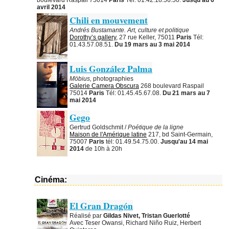
boulevard Raspail 75014
Paris
Tél: 01.42.18.56.50.
Jusqu'au 6
avril 2014
Chili en mouvement
Andrés Bustamante. Art, culture et politique
Dorothy’s gallery
, 27 rue Keller, 75011
Paris
Tél:
01.43.57.08.51.
Du 19 mars au 3 mai 2014
Luis González Palma
Möbius,
photographies
Galerie Camera Obscura
268 boulevard Raspail
75014
Paris
Tél: 01.45.45.67.08.
Du 21 mars au 7
mai 2014
Gego
Gertrud Goldschmit /
Poétique de la ligne
Maison de l'Amérique latine
217, bd Saint-Germain,
75007
Paris
tél: 01.49.54.75.00.
Jusqu'au 14 mai
2014
de 10h à 20h
Cinéma:
El Gran Dragón
Réalisé par
Gildas Nivet, Tristan Guerlotté
Avec Teser Owansi, Richard Niño Ruiz, Herbert