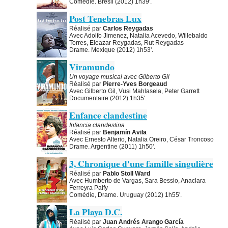
Comédie. Brésil (2012) 1h39'.
Post Tenebras Lux
Réalisé par
Carlos Reygadas
Avec Adolfo Jimenez, Natalia Acevedo, Willebaldo
Torres, Eleazar Reygadas, Rut Reygadas
Drame. Mexique (2012) 1h53'.
Viramundo
Un voyage musical avec Gilberto Gil
Réalisé par
Pierre-Yves Borgeaud
Avec Gilberto Gil, Vusi Mahlasela, Peter Garrett
Documentaire (2012) 1h35'.
Enfance clandestine
Infancia clandestina
Réalisé par
Benjamín Avila
Avec Ernesto Alterio, Natalia Oreiro, César Troncoso
Drame. Argentine (2011) 1h50'.
3, Chronique d'une famille singulière
Réalisé par
Pablo Stoll Ward
Avec Humberto de Vargas, Sara Bessio, Anaclara
Ferreyra Palfy
Comédie, Drame. Uruguay (2012) 1h55'.
La Playa D.C.
Réalisé par
Juan Andrés Arango García