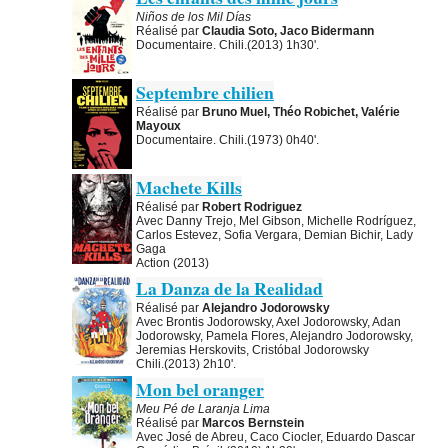
Niños de los Mil Días
Réalisé par
Claudia Soto, Jaco Bidermann
Documentaire. Chili.(2013) 1h30'.
Septembre chilien
Réalisé par
Bruno Muel, Théo Robichet, Valérie
Mayoux
Documentaire. Chili.(1973) 0h40'.
Machete Kills
Réalisé par
Robert Rodriguez
Avec Danny Trejo, Mel Gibson, Michelle Rodríguez,
Carlos Estevez, Sofia Vergara, Demian Bichir, Lady
Gaga
Action (2013)
La Danza de la Realidad
Réalisé par
Alejandro Jodorowsky
Avec Brontis Jodorowsky, Axel Jodorowsky, Adan
Jodorowsky, Pamela Flores, Alejandro Jodorowsky,
Jeremias Herskovits, Cristóbal Jodorowsky
Chili.(2013) 2h10'.
Mon bel oranger
Meu Pé de Laranja Lima
Réalisé par
Marcos Bernstein
Avec José de Abreu, Caco Ciocler, Eduardo Dascar