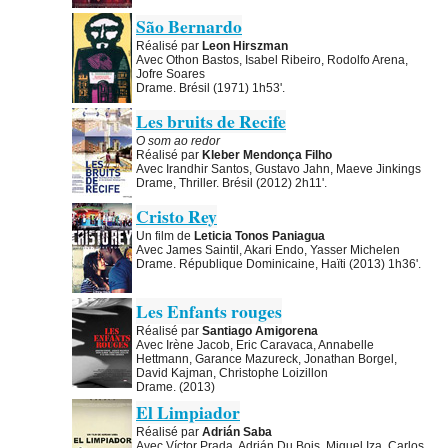
São Bernardo
Réalisé par
Leon Hirszman
Avec Othon Bastos, Isabel Ribeiro, Rodolfo Arena,
Jofre Soares
Drame. Brésil (1971) 1h53'.
Les bruits de Recife
O som ao redor
Réalisé par
Kleber Mendonça Filho
Avec Irandhir Santos, Gustavo Jahn, Maeve Jinkings
Drame, Thriller. Brésil (2012) 2h11'.
Cristo Rey
Un film de
Leticia Tonos Paniagua
Avec James Saintil, Akari Endo, Yasser Michelen
Drame. République Dominicaine, Haïti (2013) 1h36'.
Les Enfants rouges
Réalisé par
Santiago Amigorena
Avec Irène Jacob, Eric Caravaca, Annabelle
Hettmann, Garance Mazureck, Jonathan Borgel,
David Kajman, Christophe Loizillon
Drame. (2013)
El Limpiador
Réalisé par
Adrián Saba
Avec Víctor Prada, Adrián Du Bois, Miguel Iza, Carlos