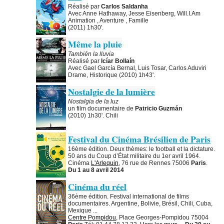
Réalisé par
Carlos Saldanha
Avec Anne Hathaway, Jesse Eisenberg, Will.I.Am
Animation , Aventure , Famille
(2011) 1h30'.
Même la pluie
También la lluvia
Réalisé par
Icíar Bollaín
Avec Gael García Bernal, Luis Tosar, Carlos Aduviri
Drame, Historique (2010) 1h43'.
Nostalgie de la lumière
Nostalgia de la luz
un film documentaire de
Patricio Guzmán
(2010) 1h30'. Chili
Festival du Cinéma Brésilien de Paris
16ème édition. Deux thèmes: le football et la dictature.
50 ans du Coup d’État militaire du 1er avril 1964.
Cinéma
L'Arlequin
, 76 rue de Rennes 75006
Paris
.
Du 1 au 8 avril 2014
Cinéma du réel
36ème édition. Festival international de films
documentaires. Argentine, Bolivie, Brésil, Chili, Cuba,
Mexique ...
Centre Pompidou
, Place Georges-Pompidou 75004