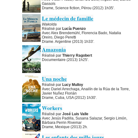
Gassols
Drame, Science fiction, Pérou (2012) 1h35'.
Le médecin de famille
Wakolda
Réalisé par
Lucía Puenzo
Avec Alex Brendemühl, Florencia Bado, Natalia
Oreiro, Diego Peretti
Drame. Argentine (2013) 1h33'.
Amazonia
Réalisé par
Thierry Ragobert
Documentaire (2013) 1h25'.
Una noche
Réalisé par
Lucy Mulloy
Avec Dariel Arrechaga, Anailín de la Rúa de la Torre,
Javier Nuñez Florián
Drame, Cuba, USA (2012) 1h30'.
Workers
Réalisé par
José Luis Valle
Avec Jesús Padilla, Susana Salazar, Sergio Limón,
Bárbara Perrin Rivemar
Drame, Mexique (2013) 2h.
Les enfants des mille jours