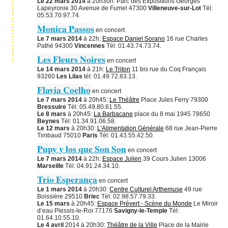
Le 22 mars 2014
à 20h30h: Parc des Expositions Georges
Lapeyronie 30 Avenue de Fumel 47300
Villeneuve-sur-Lot
Tél:
05.53.70.97.74.
Monica Passos
en concert
Le 7 mars 2014
à 22h:
Espace Daniel Sorano
16 rue Charles
Pathé 94300
Vincennes
Tél: 01.43.74.73.74.
Les Fleurs Noires
en concert
Le 14 mars 2014
à 21h:
Le Triton
11 bis rue du Coq Français
93260
Les Lilas
tél: 01.49.72.83.13.
Flavia Coelho
en concert
Le 7 mars 2014
à 20h45:
Le Théâtre
Place Jules Ferry 79300
Bressuire
Tél: 05.49.80.61.55.
Le 8 mars
à 20h45:
La Barbacane
place du 8 mai 1945 78650
Beynes
Tél: 01.34.91.06.58.
Le 12 mars
à 20h30:
L'Alimentation Générale
68 rue Jean-Pierre
Timbaud 75010
Paris
Tél: 01.43.55.42.50.
Pupy y los que Son Son
en concert
Le 7 mars 2014
à 22h:
Espace Julien
39 Cours Julien 13006
Marseille
Tél: 04.91.24.34.10.
Trio Esperança
en concert
Le 1 mars 2014
à 20h30:
Centre Culturel Arthemuse
49 rue
Boissière 29510
Briec
Tél: 02.98.57.79.33.
Le 15 mars
à 20h45:
Espace Prévert - Scène du Monde
Le Miroir
d’eau Plessis-le-Roi 77176
Savigny-le-Temple
Tél:
01.64.10.55.10.
Le 4 avril
2014 à 20h30:
Théâtre de la Ville
Place de la Mairie