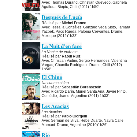
Avec Thomas Durand, Christian Quevedo, Gabriela
Aguilera. Biopic, Chili (2011) 1h50'.
Después de Lucía
Réalisé par
Michel Franco
Avec Tessa Ía González, Gonzalo Vega Sisto, Tamara
Yazbek, Paco Rueda, Paloma Cervantes. Drame,
Mexique (2012)1h33'.
La Nuit d'en face
La Noche de enfrente
Réalisé par
Raoul Ruiz
Avec Christian Vadim, Sergio Hernández, Valentina
Vargas, Chamila Rodríguez. Drame, Chili (2012)
1h50'.
El Chino
Un cuento chino
Réalisé par
Sebastián Borensztein
Avec Ricardo Darín, Muriel Santa Ana, Javier Pinto.
Comédie, drame. Argentine (2011) 1h33'.
Les Acacias
Las Acacias
Réalisé par
Pablo Giorgelli
Avec Germán de Silva, Hebe Duarte, Nayra Calle
Mamani. Drame, Argentine (2010)1h26'.
Rio