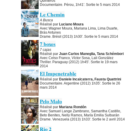
Quinteros
Documentaire. Pérou, 1h41'. Sortie le 5 mars 2014
Le Chemin
A Busca
Réalisé par
Luciano Moura
Avec Wagner Moura, Mariana Lima, Lima Duarte,
Brás Antunes
Drame. Brésil (2013) 1h30'. Sortie le 5 mars 2014
7 boxes
7 cajas
Réalisé par
Juan Carlos Maneglia, Tana Schémbori
Avec Celso Franco, Víctor Sosa, Lali González
Thriller. Paraguay (2012) 1h45'. Sortie le 19 mars
2014
El Impenetrable
Réalisé par
Daniele Incalcaterra, Fausta Quattrini
Documentaire. Argentine (2012) 1h35'. Sortie le 26
mars 2014
Pelo Malo
Réalisé par
Mariana Rondón
Avec Samuel Lange Zambrano, Samantha Castillo,
Beto Benites, Nelly Ramos, María Emilia Sulbarán
Drame. Venezuela (2013) 1h33'. Sortie le 2 avril 2014
Rio 2