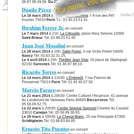
06.87.08.49.08.
Du 21 mars au 6 avril 2013
Danilo Pérez
en concert
Le 18 mars 2014
à 20h30:
New Morning
7-9 rue des Petites
Ecuries 75010
Paris
Tél: 01.45.23.51.41.
Ibrahim Ferrer Jr.
en concert
Le 7 mars 2014
à 21h:
La Citrouille
, place Nina Simone 22000
Saint-Brieuc
Tél: 02.96.01.51.40.
Juan José Mosalini
en concert
Le 28 mars 2014
à 20h:
Salle Poirel
, 3 rue Victor Poirel 54000
Nancy
Tél: 03.83.32.31.25.
Le 4 avril 2014
à 20h:
Théâtre Jean Vilar
, 16 place de Stalingrad
92150
Suresnes
Tél: 01.46.97.98.10.
Ricardo Torres
en concert
Le 14 mars 2014
à 21h30:
L'Entrepôt
, 7 rue Francis de
Pressensé 75014
Paris
Tél: 01.45.40.07.50.
Marcio Faraco
en concert
Le 21 mars 2014
à 20h30: Centre Culturel l'Arcanson, 61 avenue
du Lieutenant de Vaisseau Paris 40600
Biscarrosse
Tél:
05.58.09.52.75.
Le 22 mars
à 20h30:
Centre Simone Signoret
Chemin du Cassiot
33610
Canejan
Tél: 05.56.89.38.93.
Le 29 mars
à 20h30:
Le Cheval Blanc
, 25 rue Principale 67300
Schiltigheim
Tél: 03.88.83.84.85.
Ernesto Tito Puentes
en concert