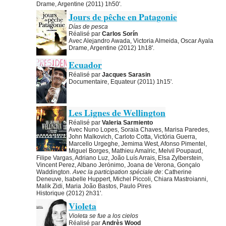
Drame, Argentine (2011) 1h50'.
Jours de pêche en Patagonie
Días de pesca
Réalisé par
Carlos Sorín
Avec Alejandro Awada, Victoria Almeida, Oscar Ayala
Drame, Argentine (2012) 1h18'.
Ecuador
Réalisé par
Jacques Sarasin
Documentaire, Equateur (2011) 1h15'.
Les Lignes de Wellington
Réalisé par
Valeria Sarmiento
Avec Nuno Lopes, Soraia Chaves, Marisa Paredes,
John Malkovich, Carloto Cotta, Victória Guerra,
Marcello Urgeghe, Jemima West, Afonso Pimentel,
Miguel Borges, Mathieu Amalric, Melvil Poupaud,
Filipe Vargas, Adriano Luz, João Luís Arrais, Elsa Zylberstein,
Vincent Perez, Albano Jerónimo, Joana de Verona, Gonçalo
Waddington.
Avec la participation spéciale de
: Catherine
Deneuve, Isabelle Huppert, Michel Piccoli, Chiara Mastroianni,
Malik Zidi, Maria João Bastos, Paulo Pires
Historique (2012) 2h31'.
Violeta
Violeta se fue a los cielos
Réalisé par
Andrès Wood