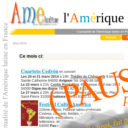
l'
A
m
é
rique 
L'actualité de l'Amérique latine en F
Accueil
Mars 2014
Ce mois ci:
Cuarteto Cedrón
en concert
Les 20 et 21 mars 2014
à 19h:
Théâtre du Chêne noir
8 bis rue
Sainte Catherine 84000
Avignon
Tél: 04.90.86.58.11.
Le 22 mars
à 21h:
Centre René Char
, 45 avenue du 8 mai 1945
04000
Digne-les-Bains
Tél: 04.92.30.87.10.
Le 27 mars
à 20h: Auditorium Saint-Pierre des Cuisines. Place
Saint-Pierre 31000
Toulouse
Tél: 05.61.22.31.05.
Festival CulturAmérica
22ème édition, Festival latino-américain
Cinéma, concerts, théâtre, conférences-débats,
littérature, expositions, animations, rencontres
lettéraires, déambulations, jeune public, solidarité ...
64000
Pau
et région. Association
CulturAmérica
. Tél: