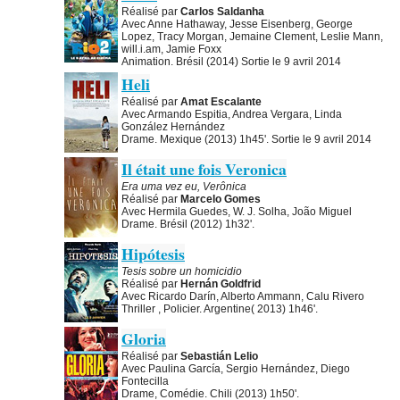
Réalisé par
Carlos Saldanha
Avec Anne Hathaway, Jesse Eisenberg, George
Lopez, Tracy Morgan, Jemaine Clement, Leslie Mann,
will.i.am, Jamie Foxx
Animation. Brésil (2014) Sortie le 9 avril 2014
Heli
Réalisé par
Amat Escalante
Avec Armando Espitia, Andrea Vergara, Linda
González Hernández
Drame. Mexique (2013) 1h45'. Sortie le 9 avril 2014
Il était une fois Veronica
Era uma vez eu, Verônica
Réalisé par
Marcelo Gomes
Avec Hermila Guedes, W. J. Solha, João Miguel
Drame. Brésil (2012) 1h32'.
Hipótesis
Tesis sobre un homicidio
Réalisé par
Hernán Goldfrid
Avec Ricardo Darín, Alberto Ammann, Calu Rivero
Thriller , Policier. Argentine( 2013) 1h46'.
Gloria
Réalisé par
Sebastián Lelio
Avec Paulina García, Sergio Hernández, Diego
Fontecilla
Drame, Comédie. Chili (2013) 1h50'.