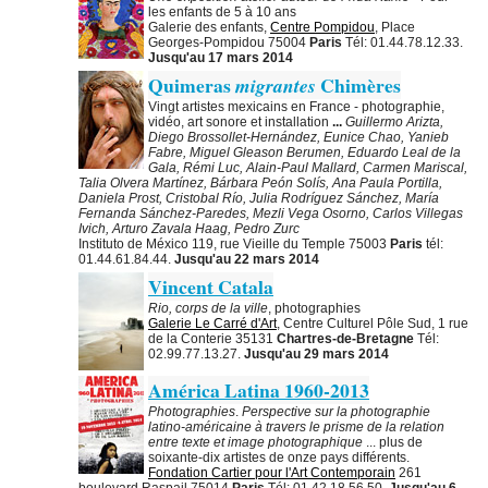
les enfants de 5 à 10 ans
Galerie des enfants,
Centre Pompidou
, Place
Georges-Pompidou 75004
Paris
Tél: 01.44.78.12.33.
Jusqu'au 17 mars 2014
Quimeras
Chimères
migrantes
Vingt artistes mexicains en France - photographie,
vidéo, art sonore et installation
...
Guillermo Arizta,
Diego Brossollet-Hernández, Eunice Chao, Yanieb
Fabre, Miguel Gleason Berumen, Eduardo Leal de la
Gala, Rémi Luc, Alain-Paul Mallard, Carmen Mariscal,
Talia Olvera Martínez, Bárbara Peón Solís, Ana Paula Portilla,
Daniela Prost, Cristobal Río, Julia Rodríguez Sánchez, María
Fernanda Sánchez-Paredes, Mezli Vega Osorno, Carlos Villegas
Ivich, Arturo Zavala Haag, Pedro Zurc
Instituto de México 119, rue Vieille du Temple 75003
Paris
tél:
01.44.61.84.44.
Jusqu'au 22 mars 2014
Vincent Catala
Rio, corps de la ville
, photographies
Galerie Le Carré d'Art
, Centre Culturel Pôle Sud, 1 rue
de la Conterie 35131
Chartres-de-Bretagne
Tél:
02.99.77.13.27.
Jusqu'au 29 mars 2014
América Latina 1960-2013
Photographies
.
Perspective sur la photographie
latino-américaine à travers le prisme de la relation
entre texte et image photographique
... plus de
soixante-dix artistes de onze pays différents.
Fondation Cartier pour l'Art Contemporain
261