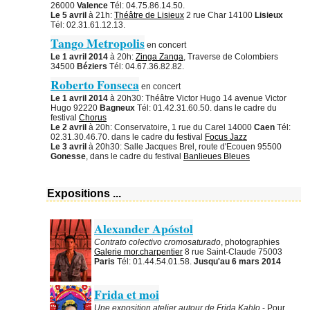
26000
Valence
Tél: 04.75.86.14.50.
Le 5 avril
à 21h:
Théâtre de Lisieux
2 rue Char 14100
Lisieux
Tél: 02.31.61.12.13.
Tango Metropolis
en concert
Le 1 avril 2014
à 20h:
Zinga Zanga
, Traverse de Colombiers
34500
Béziers
Tél: 04.67.36.82.82.
Roberto Fonseca
en concert
Le 1 avril 2014
à 20h30: Théâtre Victor Hugo 14 avenue Victor
Hugo 92220
Bagneux
Tél: 01.42.31.60.50. dans le cadre du
festival
Chorus
Le 2 avril
à 20h: Conservatoire, 1 rue du Carel 14000
Caen
Tél:
02.31.30.46.70. dans le cadre du festival
Focus Jazz
Le 3 avril
à 20h30: Salle Jacques Brel, route d'Ecouen 95500
Gonesse
, dans le cadre du festival
Banlieues Bleues
Expositions ...
Alexander Apóstol
Contrato colectivo cromosaturado
, photographies
Galerie mor.charpentier
8 rue Saint-Claude 75003
Paris
Tél: 01.44.54.01.58.
Jusqu'au 6 mars 2014
Frida et moi
Une exposition atelier autour de Frida Kahlo
- Pour