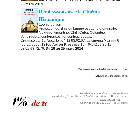
Paris
Tél: 01.44.78.12.33.
Hors les murs
...
Du 20 au
30 mars 2014
Rendez-vous avec le Cinéma
Hispanique
15ème édition
Projection de films en langue espagnole originale.
Mexique, Argentine, Chili, Cuba, Colombie,
Venezuela ... conférences, rencontres, débats.
Organisé par
La Noria
tél: 04.42.93.02.67. au cinéma Mazarin 6
rue Laroque, 13100
Aix-en-Provence
Tél : 04.42.26.85.12 -
08.92.68.72.70.
Du 19 au 25 mars 2014
Documentation - Amérique latine
Une 
Amelatine... Le projet. la le
Amelatine apparaît tous les mois sur
Amelatine, l'actualité de l'Amérique latine en France, est 
www.abacq.net
Copyright © 2003, 2014. Tous droits