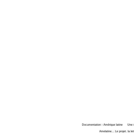
Documentation - Amérique latine
Une 
Amelatine... Le projet. la le