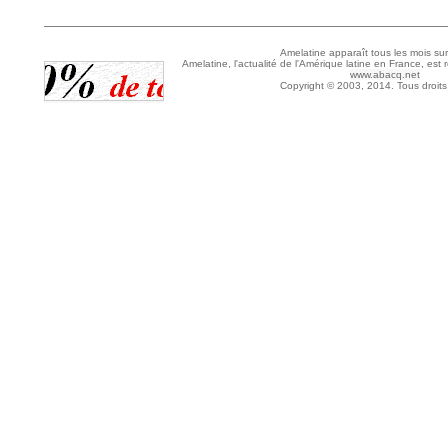
Amelatine apparaît tous les mois sur
Amelatine, l'actualité de l'Amérique latine en France, est 
www.abacq.net
Copyright © 2003, 2014. Tous droits