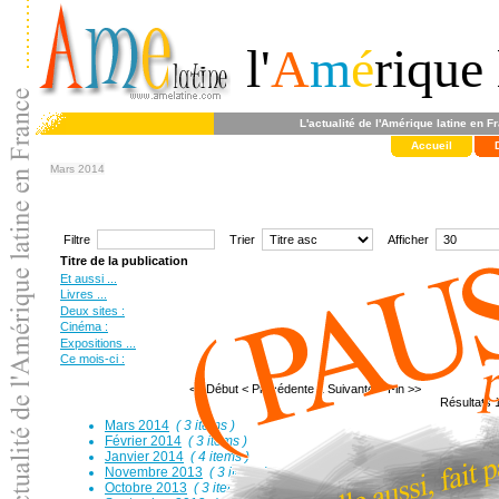
l'
A
m
é
rique 
L'actualité de l'Amérique latine en F
Accueil
Mars 2014
Filtre
Trier
Afficher
Titre de la publication
Et aussi ...
Livres ...
Deux sites :
Cinéma :
Expositions ...
Ce mois-ci :
<< Début
< Précédente
1
Suivante >
Fin >>
Résultats 1
Mars 2014
( 3 items )
Février 2014
( 3 items )
Janvier 2014
( 4 items )
Novembre 2013
( 3 items )
Octobre 2013
( 3 items )