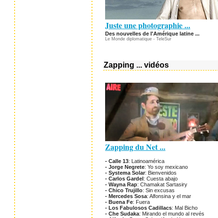
Juste une photographie ...
Des nouvelles de l'Amérique latine ...
Le Monde diplomatique - TeleSur
Zapping ... vidéos
Zapping du Net ...
- Calle 13
: Latinoamérica
- Jorge Negrete
: Yo soy mexicano
- Systema Solar
: Bienvenidos
- Carlos Gardel
: Cuesta abajo
- Wayna Rap
: Chamakat Sartasiry
- Chico Trujillo
: Sin excusas
- Mercedes Sosa
: Alfonsina y el mar
- Buena Fe
: Fuera
- Los Fabulosos Cadillacs
: Mal Bicho
- Che Sudaka
: Mirando el mundo al revés