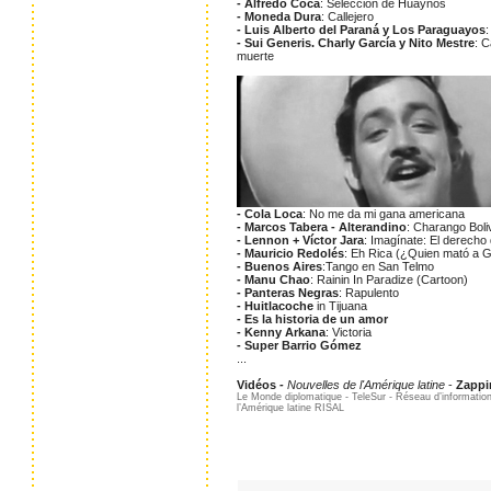
- Alfredo Coca
: Selección de Huaynos
- Moneda Dura
: Callejero
- Luis Alberto del Paraná y Los Paraguayos
- Sui Generis. Charly García y Nito Mestre
: C
muerte
- Cola Loca
: No me da mi gana americana
- Marcos Tabera - Alterandino
: Charango Boli
- Lennon + Víctor Jara
: Imagínate: El derecho 
- Mauricio Redolés
: Eh Rica (¿Quien mató a 
- Buenos Aires
:Tango en San Telmo
- Manu Chao
: Rainin In Paradize (Cartoon)
- Panteras Negras
: Rapulento
- Huitlacoche
in Tijuana
- Es la historia de un amor
- Kenny Arkana
: Victoria
- Super Barrio Gómez
...
Vidéos
-
Nouvelles de l'Amérique latine
-
Zappi
Le Monde diplomatique - TeleSur - Réseau d’information 
l’Amérique latine RISAL
...