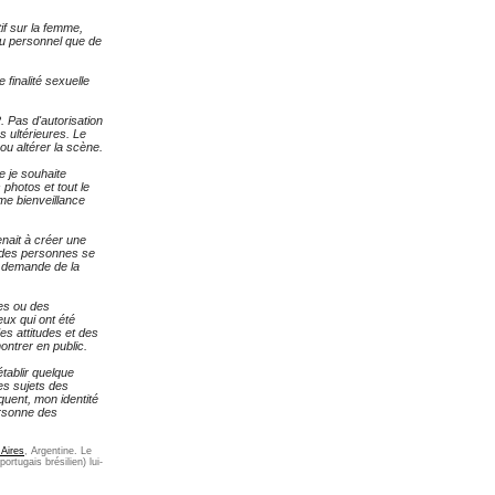
if sur la femme,
eau personnel que de
finalité sexuelle
. Pas d'autorisation
s ultérieures. Le
 ou altérer la scène.
e je souhaite
 photos et tout le
me bienveillance
nait à créer une
e des personnes se
e demande de la
ges ou des
ux qui ont été
es attitudes et des
ntrer en public.
établir quelque
es sujets des
quent, mon identité
ersonne des
 Aires
, Argentine. Le
ortugais brésilien) lui-