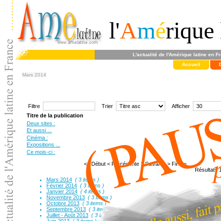
l'
A
m
é
rique 
L'actualité de l'Amérique latine en F
Accueil
Mars 2014
Filtre
Trier
Afficher
Titre de la publication
Deux sites :
Et aussi ...
Cinéma :
Expositions ...
Ce mois-ci :
<< Début
< Précédente
1
Suivante >
Fin >>
Résultats 1
Mars 2014
( 3 items )
Février 2014
( 3 items )
Janvier 2014
( 4 items )
Novembre 2013
( 3 items )
Octobre 2013
( 3 items )
Septembre 2013
( 3 items )
Juillet - Août 2013
( 3 items )