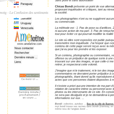
Sans pose et sans autorisation
Paraguay
Chicas Bondi
présente un point de vue alternat
Pérou
proposant inquiétudes et critiques, tant au niv
la société.
Rép. Dominicaine
Salvador
Les photographies n'ont ou ne suggèrent aucune 
ou commerciale.
Uruguay
La méthode est : 1. Pas de pose ou d'artifices. 2
Venezuela
ni aucune action de ma part. 3. Pas de retouche
tout pour éviter ce qui pourrait modifier la réalité
Le site où elles sont exposées est public puisqu
transmettre mon inquiétude. J'ai l'espoir que ces
contenu de cette page seront reçus avec la mê
Nous contacter
que j'ai eu pour les prendre et les exposer.
Rechercher
Si un contenu, photographie ou commentaire, ve
Dernière minute ...
offense ou un préjudice de quelque sorte à un
trouvant sur une des images, et que celle-ci m
Liens
retirer, je respecterai cette volonté.
J'imagine que ni le traitement, ni le ton des ima
commentaires ne devraient porter préjudice à ce
photographiés, étant donné qu'ils reproduisent d
actes que ces personnes étaient disposées à mo
Il n'existe a priori aucune intention de ma part d'
relation de caractère intime ou personnel avec l
photos ou les intervenants de ce site. En consé
ne sera pas divulguée et je ne demanderai à p
informations sur eux.
...
Bondi
:
colectivo, autobus
...
Bus de la ville de Buenos
mot
bondi
trouve ses racines dans
bonde
(tramway, en p
même issu de l'anglais
bond
...