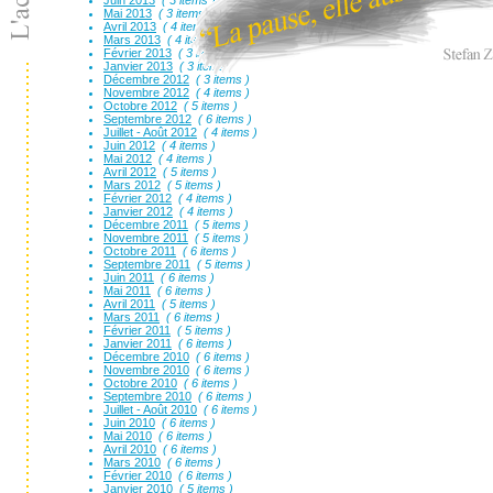
Juin 2013
( 3 items )
Mai 2013
( 3 items )
Avril 2013
( 4 items )
Mars 2013
( 4 items )
Février 2013
( 3 items )
Janvier 2013
( 3 items )
Décembre 2012
( 3 items )
Novembre 2012
( 4 items )
Octobre 2012
( 5 items )
Septembre 2012
( 6 items )
Juillet - Août 2012
( 4 items )
Juin 2012
( 4 items )
Mai 2012
( 4 items )
Avril 2012
( 5 items )
Mars 2012
( 5 items )
Février 2012
( 4 items )
Janvier 2012
( 4 items )
Décembre 2011
( 5 items )
Novembre 2011
( 5 items )
Octobre 2011
( 6 items )
Septembre 2011
( 5 items )
Juin 2011
( 6 items )
Mai 2011
( 6 items )
Avril 2011
( 5 items )
Mars 2011
( 6 items )
Février 2011
( 5 items )
Janvier 2011
( 6 items )
Décembre 2010
( 6 items )
Novembre 2010
( 6 items )
Octobre 2010
( 6 items )
Septembre 2010
( 6 items )
Juillet - Août 2010
( 6 items )
Juin 2010
( 6 items )
Mai 2010
( 6 items )
Avril 2010
( 6 items )
Mars 2010
( 6 items )
Février 2010
( 6 items )
Janvier 2010
( 5 items )