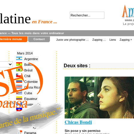
latine
en France ...
rance --- Tous les mois dans votre ordinateur
Dernière minute
Contact
Juste une photographie ...
Zapping ...
Liens
Zapping +
Mars 2014
Argentine
Bolivie
Deux sites :
Brésil
Chili
Colombie
Costa Rica
Cuba
Equateur
 - 5 sur 5
Guatemala
Haïti
Honduras
Chicas Bondi
Mexique
Nicaragua
Sin pose y sin permiso
Panama