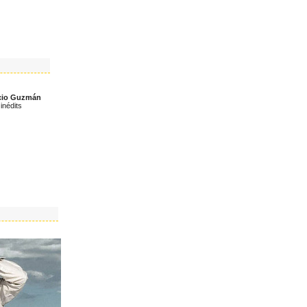
icio Guzmán
inédits