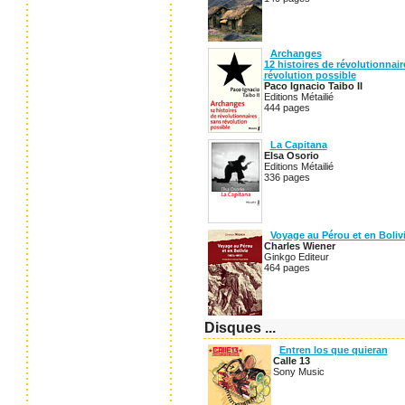
Archanges
12 histoires de révolutionnai
révolution possible
Paco Ignacio Taibo II
Editions Métailié
444 pages
La Capitana
Elsa Osorio
Editions Métailié
336 pages
Voyage au Pérou et en Boliv
Charles Wiener
Ginkgo Editeur
464 pages
Disques ...
Entren los que quieran
Calle 13
Sony Music