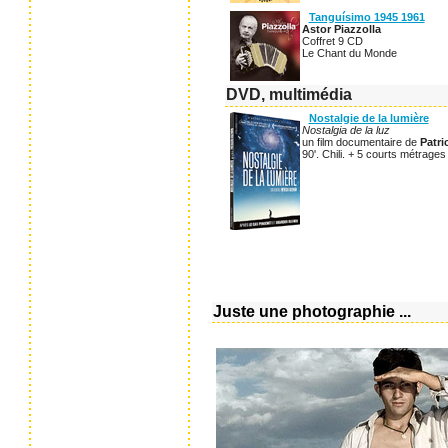
Tanguísimo 1945 1961
Astor Piazzolla
Coffret 9 CD
Le Chant du Monde
DVD, multimédia
Nostalgie de la lumière
Nostalgia de la luz
un film documentaire de
Patr
90'. Chili. + 5 courts métrages 
Juste une photographie ...