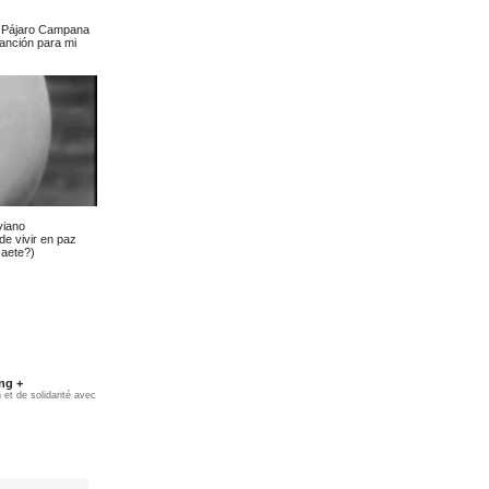
: Pájaro Campana
anción para mi
viano
de vivir en paz
Gaete?)
ng +
et de solidarité avec