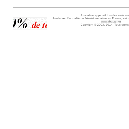
Amelatine apparaît tous les mois sur
Amelatine, l'actualité de l'Amérique latine en France, est 
www.abacq.net
Copyright © 2003, 2014. Tous droits