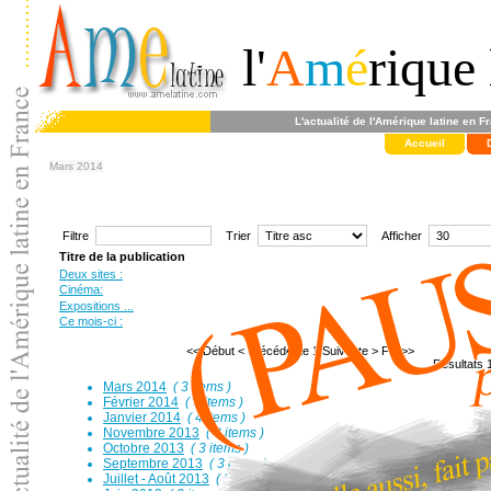
l'
A
m
é
rique 
L'actualité de l'Amérique latine en F
Accueil
Mars 2014
Filtre
Trier
Afficher
Titre de la publication
Deux sites :
Cinéma:
Expositions ...
Ce mois-ci :
<< Début
< Précédente
1
Suivante >
Fin >>
Résultats 1
Mars 2014
( 3 items )
Février 2014
( 3 items )
Janvier 2014
( 4 items )
Novembre 2013
( 3 items )
Octobre 2013
( 3 items )
Septembre 2013
( 3 items )
Juillet - Août 2013
( 3 items )