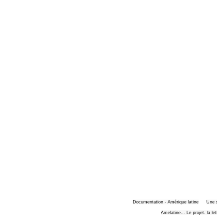
Documentation - Amérique latine
Une 
Amelatine... Le projet. la le