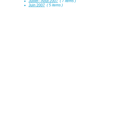
Juillet - Août 2007
( 7 items )
Juin 2007
( 5 items )