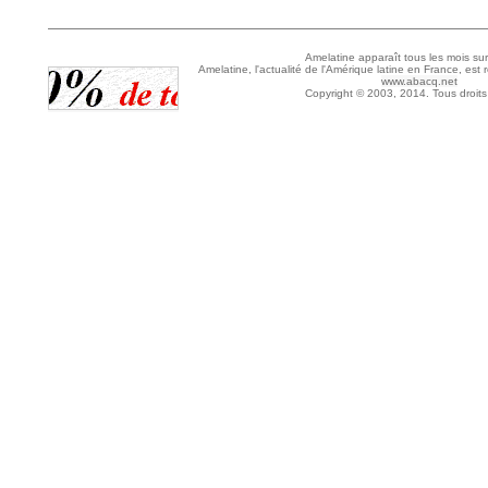
Amelatine apparaît tous les mois sur
Amelatine, l'actualité de l'Amérique latine en France, est 
www.abacq.net
Copyright © 2003, 2014. Tous droits