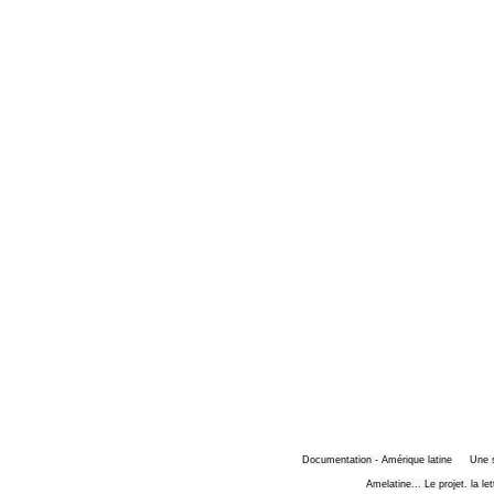
Documentation - Amérique latine
Une 
Amelatine... Le projet. la le