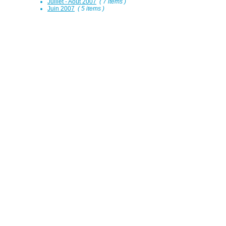
Juillet - Août 2007
( 7 items )
Juin 2007
( 5 items )