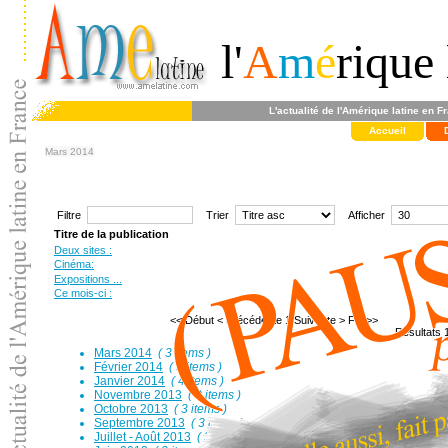
l'
A
m
é
rique 
L'actualité de l'Amérique latine en F
Accueil
Mars 2014
Filtre
Trier
Afficher
Titre de la publication
Deux sites :
Cinéma:
Expositions ...
Ce mois-ci :
<< Début
< Précédente
1
Suivante >
Fin >>
Résultats 1
Mars 2014
( 3 items )
Février 2014
( 3 items )
Janvier 2014
( 4 items )
Novembre 2013
( 3 items )
Octobre 2013
( 3 items )
Septembre 2013
( 3 items )
Juillet - Août 2013
( 3 items )