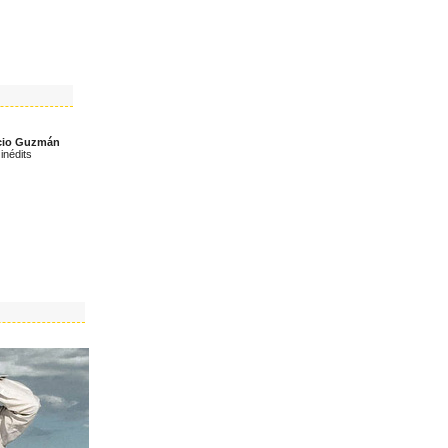
icio Guzmán
inédits