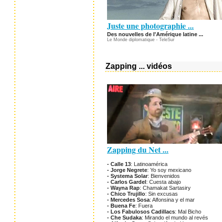
Juste une photographie ...
Des nouvelles de l'Amérique latine ...
Le Monde diplomatique - TeleSur
Zapping ... vidéos
Zapping du Net ...
- Calle 13
: Latinoamérica
- Jorge Negrete
: Yo soy mexicano
- Systema Solar
: Bienvenidos
- Carlos Gardel
: Cuesta abajo
- Wayna Rap
: Chamakat Sartasiry
- Chico Trujillo
: Sin excusas
- Mercedes Sosa
: Alfonsina y el mar
- Buena Fe
: Fuera
- Los Fabulosos Cadillacs
: Mal Bicho
- Che Sudaka
: Mirando el mundo al revés