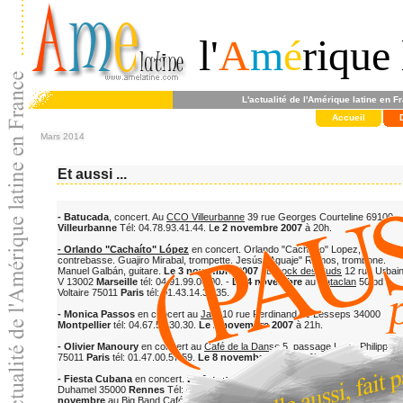
l'
A
m
é
rique 
L'actualité de l'Amérique latine en F
Accueil
Mars 2014
Et aussi ...
- Batucada
, concert. Au
CCO Villeurbanne
39 rue Georges Courteline 69100
Villeurbanne
Tél: 04.78.93.41.44. L
e 2 novembre 2007
à 20h.
- Orlando "Cachaíto" López
en concert. Orlando "Cachaíto" Lopez,
contrebasse. Guajiro Mirabal, trompette. Jesús "Aguaje" Ramos, trombone.
Manuel Galbán, guitare.
Le 3 novembre 2007
au
Dock des Suds
12 rue Urbai
V 13002
Marseille
tél: 04.91.99.00.00. -
Le 4 novembre
au
Bataclan
50 bd
Voltaire 75011
Paris
tél: 01.43.14.35.35.
- Monica Passos
en concert au
Jam
10 rue Ferdinand de Lesseps 34000
Montpellier
tél: 04.67.58.30.30.
Le 2 novembre 2007
à 21h.
- Olivier Manoury
en concert au
Café de la Danse
5, passage Louis Philippe
75011
Paris
tél: 01.47.00.57.59.
Le 8 novembre 2007
à 19h
- Fiesta Cubana
en concert.
Le 9 novembre 2007
au Muséum Café, 12 rue
Duhamel 35000
Rennes
Tél: 02.99.35.14.02. - 06.61.26.68.68. -
Le 10
novembre
au
Big Band Café
, av. du Haut Crépoin 14200
Hérouville St Clair