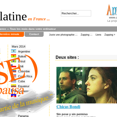
latine
en France ...
rance --- Tous les mois dans votre ordinateur
Dernière minute
Contact
Juste une photographie ...
Zapping ...
Liens
Zapping +
Mars 2014
Argentine
Bolivie
Deux sites :
Brésil
Chili
Colombie
Costa Rica
n
Cuba
Equateur
Guatemala
Haïti
Honduras
Chicas Bondi
Mexique
Nicaragua
Sin pose y sin permiso
Panama