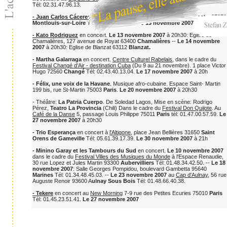
Tél: 02.31.47.96.13.
- Juan Carlos Cáceres
en concert. Espace Ligéria, 9 rue Croix Blanche 37270
Montlouis-sur-Loire
Tél: 02.47.50.95.22.
Le 13 novembre 2007
à 20h30
- Kato Rodriguez
en concert.
Le 13 novembre 2007
à 20h30: Eglise de
Chamalières, 127 avenue de Royat 63400
Chamalières
--
Le 14 novembre
2007
à 20h30: Eglise de Blanzat 63112
Blanzat.
- Martha Galarraga
en concert.
Centre Culturel Rabelais
, dans le cadre du
Festival Changé d'Air - destination Cuba
(Du 9 au 21 novembre). 1 place Victor
Hugo 72560
Changé
Tél: 02.43.40.13.04.
Le 17 novembre 2007
à 20h
- Félix, une voix de la Havane
. Musique afro-cubaine. Espace Saint- Martin
199 bis, rue St-Martin 75003
Paris
.
Le 20 novembre 2007
à 20h30
- Théâtre:
La Patria Cuerpo
. De Soledad Lagos, Mise en scène: Rodrigo
Pérez,
Teatro La Provincia
(Chili) Dans le cadre du
Festival Don Quijote
. Au
Café de la Danse
5, passage Louis Philippe 75011
Paris
tél: 01.47.00.57.59.
Le
27 novembre 2007
à 20h30
- Trio Esperança
en concert à
l'Altigone
, place Jean Bellières 31650
Saint
Orens de Gameville
Tél: 05.61.39.17.39.
Le 30 novembre 2007
à 21h
- Minino Garay et les Tambours du Sud
en concert.
Le 10 novembre 2007
dans le cadre du
Festival Villes des Musiques du Monde
à l'Espace Renaudie,
30 rue Lopez et Jules Martin 93300
Aubervilliers
Tél: 01.48.34.42.50. --
Le 18
novembre 2007
: Salle Georges Pompidou, boulevard Gambetta 95640
Marines
Tél: 01.34.48.45.03. --
Le 23 novembre 2007
au
Cap d'Aulnay
, 56 rue
Auguste Renoir 93600 A
ulnay Sous Bois
Tél: 01.48.66.40.38.
- Tekere
en concert au
New Morning
7-9 rue des Petites Ecuries 75010
Paris
Tél: 01.45.23.51.41.
Le 27 novembre 2007