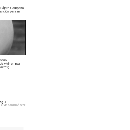
: Pájaro Campana
anción para mi
viano
de vivir en paz
Gaete?)
ng +
et de solidarité avec