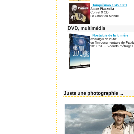
Tanguísimo 1945 1961
Astor Piazzolla
Coffret 9 CD
Le Chant du Monde
DVD, multimédia
Nostalgie de la lumière
Nostalgia de la luz
un film documentaire de
Patr
90'. Chili. + 5 courts métrages 
Juste une photographie ...