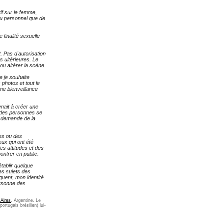
if sur la femme,
eau personnel que de
finalité sexuelle
. Pas d'autorisation
s ultérieures. Le
 ou altérer la scène.
e je souhaite
 photos et tout le
me bienveillance
nait à créer une
e des personnes se
e demande de la
ges ou des
ux qui ont été
es attitudes et des
ntrer en public.
établir quelque
es sujets des
quent, mon identité
ersonne des
 Aires
, Argentine. Le
ortugais brésilien) lui-