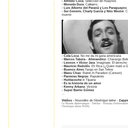
- Alfredo Coca
: Selección de Huaynos
- Moneda Dura
: Callejero
- Luis Alberto del Paraná y Los Paraguayos
- Sui Generis. Charly García y Nito Mestre
: C
muerte
- Cola Loca
: No me da mi gana americana
- Marcos Tabera - Alterandino
: Charango Boli
- Lennon + Víctor Jara
: Imagínate: El derecho 
- Mauricio Redolés
: Eh Rica (¿Quien mató a 
- Buenos Aires
:Tango en San Telmo
- Manu Chao
: Rainin In Paradize (Cartoon)
- Panteras Negras
: Rapulento
- Huitlacoche
in Tijuana
- Es la historia de un amor
- Kenny Arkana
: Victoria
- Super Barrio Gómez
...
Vidéos
-
Nouvelles de l'Amérique latine
-
Zappi
Le Monde diplomatique - TeleSur - Réseau d’information 
l’Amérique latine RISAL
...