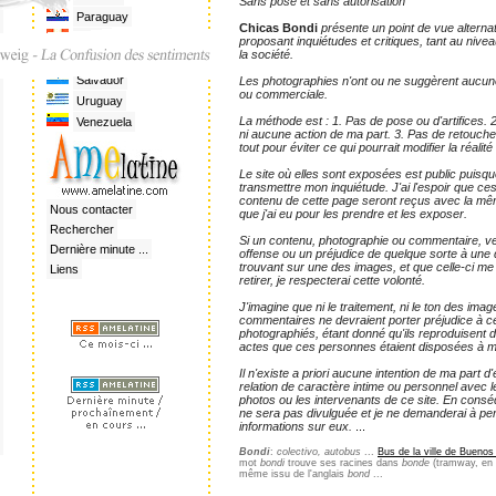
Sans pose et sans autorisation
Paraguay
Chicas Bondi
présente un point de vue alternat
Pérou
proposant inquiétudes et critiques, tant au niv
la société.
Rép. Dominicaine
Salvador
Les photographies n'ont ou ne suggèrent aucune 
ou commerciale.
Uruguay
La méthode est : 1. Pas de pose ou d'artifices. 2
Venezuela
ni aucune action de ma part. 3. Pas de retouche
tout pour éviter ce qui pourrait modifier la réalité
Le site où elles sont exposées est public puisqu
transmettre mon inquiétude. J'ai l'espoir que ces
contenu de cette page seront reçus avec la mê
Nous contacter
que j'ai eu pour les prendre et les exposer.
Rechercher
Si un contenu, photographie ou commentaire, ve
Dernière minute ...
offense ou un préjudice de quelque sorte à un
trouvant sur une des images, et que celle-ci m
Liens
retirer, je respecterai cette volonté.
J'imagine que ni le traitement, ni le ton des ima
commentaires ne devraient porter préjudice à ce
photographiés, étant donné qu'ils reproduisent d
actes que ces personnes étaient disposées à mo
Il n'existe a priori aucune intention de ma part d'
relation de caractère intime ou personnel avec l
photos ou les intervenants de ce site. En consé
ne sera pas divulguée et je ne demanderai à p
informations sur eux.
...
Bondi
:
colectivo, autobus
...
Bus de la ville de Buenos
mot
bondi
trouve ses racines dans
bonde
(tramway, en p
même issu de l'anglais
bond
...