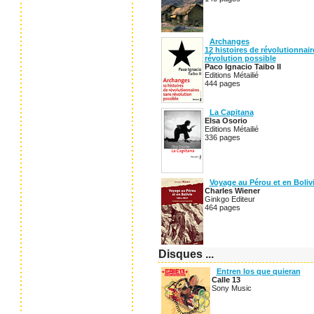
Archanges
12 histoires de révolutionnai
révolution possible
Paco Ignacio Taibo II
Editions Métailié
444 pages
La Capitana
Elsa Osorio
Editions Métailié
336 pages
Voyage au Pérou et en Boliv
Charles Wiener
Ginkgo Editeur
464 pages
Disques ...
Entren los que quieran
Calle 13
Sony Music