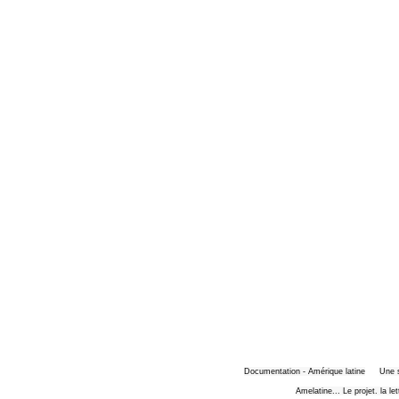
Documentation - Amérique latine
Une 
Amelatine... Le projet. la le