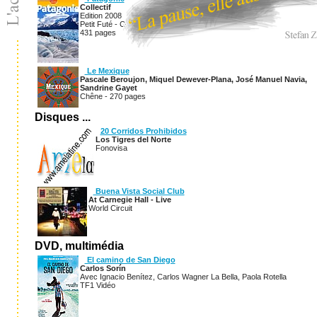
Collectif
Edition 2008
Petit Futé - Country guide
431 pages
Le Mexique
Pascale Beroujon, Miquel Dewever-Plana, José Manuel Navia,
Sandrine Gayet
Chêne - 270 pages
Disques ...
20 Corridos Prohibidos
Los Tigres del Norte
Fonovisa
Buena Vista Social Club
At Carnegie Hall - Live
World Circuit
DVD, multimédia
El camino de San Diego
Carlos Sorín
Avec Ignacio Benítez, Carlos Wagner La Bella, Paola Rotella
TF1 Vidéo