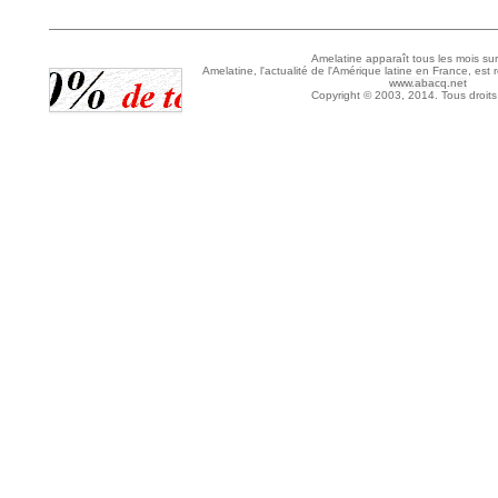
Amelatine apparaît tous les mois sur
Amelatine, l'actualité de l'Amérique latine en France, est 
www.abacq.net
Copyright © 2003, 2014. Tous droits