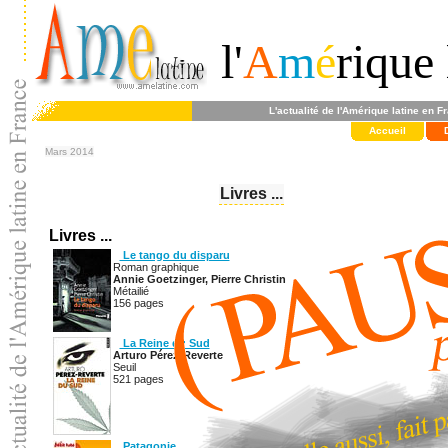
l'
A
m
é
rique 
L'actualité de l'Amérique latine en F
Accueil
Mars 2014
Livres ...
Livres ...
Le tango du disparu
Roman graphique
Annie Goetzinger, Pierre Christin
Métailié
156 pages
La Reine du Sud
Arturo Pérez-Reverte
Seuil
521 pages
Patagonie