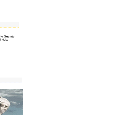
icio Guzmán
inédits