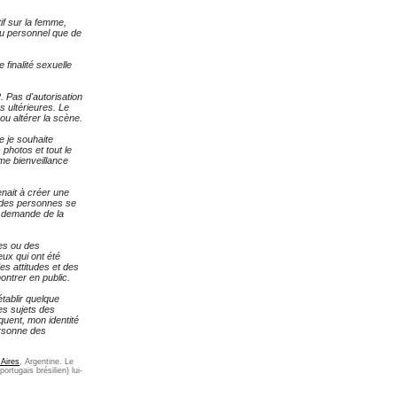
if sur la femme,
eau personnel que de
finalité sexuelle
. Pas d'autorisation
s ultérieures. Le
 ou altérer la scène.
e je souhaite
 photos et tout le
me bienveillance
nait à créer une
e des personnes se
e demande de la
ges ou des
ux qui ont été
es attitudes et des
ntrer en public.
établir quelque
es sujets des
quent, mon identité
ersonne des
 Aires
, Argentine. Le
ortugais brésilien) lui-