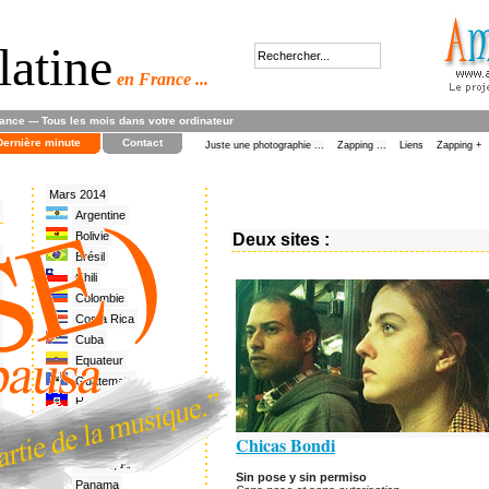
latine
en France ...
rance --- Tous les mois dans votre ordinateur
Dernière minute
Contact
Juste une photographie ...
Zapping ...
Liens
Zapping +
Mars 2014
Argentine
Bolivie
Deux sites :
Brésil
Chili
Colombie
Costa Rica
Cuba
Equateur
Guatemala
Haïti
Honduras
Chicas Bondi
Mexique
Nicaragua
Sin pose y sin permiso
Panama