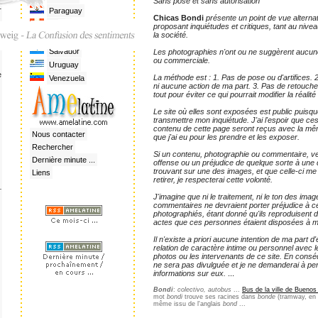
Sans pose et sans autorisation
1
Paraguay
Chicas Bondi
présente un point de vue alternat
Pérou
proposant inquiétudes et critiques, tant au niv
c
la société.
Rép. Dominicaine
Salvador
Les photographies n'ont ou ne suggèrent aucune 
ou commerciale.
Uruguay
e
La méthode est : 1. Pas de pose ou d'artifices. 2
Venezuela
ni aucune action de ma part. 3. Pas de retouche
tout pour éviter ce qui pourrait modifier la réalité
Le site où elles sont exposées est public puisqu
transmettre mon inquiétude. J'ai l'espoir que ces
contenu de cette page seront reçus avec la mê
Nous contacter
que j'ai eu pour les prendre et les exposer.
Rechercher
Si un contenu, photographie ou commentaire, ve
Dernière minute ...
offense ou un préjudice de quelque sorte à un
trouvant sur une des images, et que celle-ci m
Liens
retirer, je respecterai cette volonté.
J'imagine que ni le traitement, ni le ton des ima
commentaires ne devraient porter préjudice à ce
photographiés, étant donné qu'ils reproduisent d
actes que ces personnes étaient disposées à mo
Il n'existe a priori aucune intention de ma part d'
relation de caractère intime ou personnel avec l
photos ou les intervenants de ce site. En consé
ne sera pas divulguée et je ne demanderai à p
informations sur eux.
...
Bondi
:
colectivo, autobus
...
Bus de la ville de Buenos
mot
bondi
trouve ses racines dans
bonde
(tramway, en p
même issu de l'anglais
bond
...