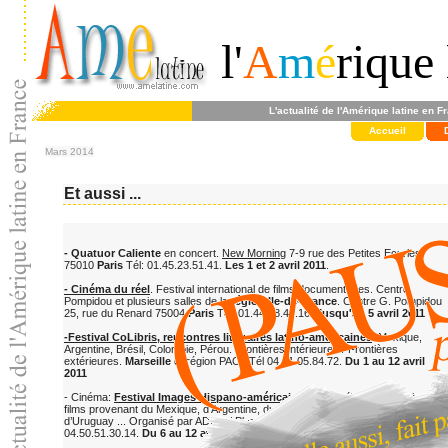
l'
A
m
é
rique 
L'actualité de l'Amérique latine en F
Accueil
Mars 2014
Et aussi ...
- Quatuor Caliente
en concert.
New Morning
7-9 rue des Petites Ecuries
75010
Paris
Tél: 01.45.23.51.41.
Les 1 et 2 avril 2011
.
- Cinéma du réel
. Festival international de films documentaires. Centre
Pompidou et plusieurs salles de la
région Ile-de-France
. Centre G. Pompidou
25, rue du Renard 75004
Paris
Tél: 01.44.78.45.16.
Jusqu'au 5 avril 2011
-Festival CoLibris, rencontres littéraires latino-américaines
. Mexique,
Argentine, Brésil, Colombie, Pérou. Frontières intérieures / Frontières
extérieures.
Marseille
et région PACA Tél 04.91.05.84.72.
Du 1 au 12 avril
2011
- Cinéma:
Festival Images Hispano-américaines
. Une sélection de seize
films provenant du Mexique, d’Argentine, du Chili, du Nicaragua, du Pérou et
d’Uruguay ... Organisé par ADCH / Plan Large 74 000
Annecy
Tél:
04.50.51.30.14.
Du 6 au 12 avril 2011