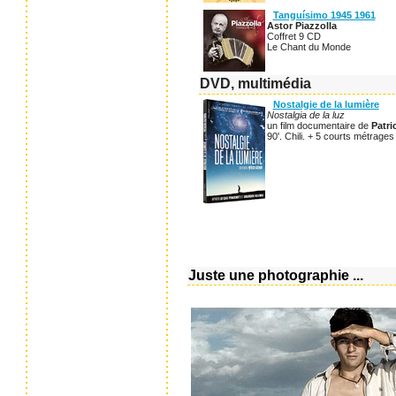
Tanguísimo 1945 1961
Astor Piazzolla
Coffret 9 CD
Le Chant du Monde
DVD, multimédia
Nostalgie de la lumière
Nostalgia de la luz
un film documentaire de
Patr
90'. Chili. + 5 courts métrages 
Juste une photographie ...