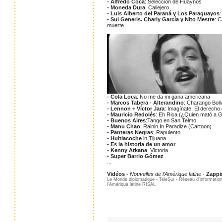
- Alfredo Coca
: Selección de Huaynos
- Moneda Dura
: Callejero
- Luis Alberto del Paraná y Los Paraguayos
- Sui Generis. Charly García y Nito Mestre
: C
muerte
- Cola Loca
: No me da mi gana americana
- Marcos Tabera - Alterandino
: Charango Boli
- Lennon + Víctor Jara
: Imagínate: El derecho 
- Mauricio Redolés
: Eh Rica (¿Quien mató a 
- Buenos Aires
:Tango en San Telmo
- Manu Chao
: Rainin In Paradize (Cartoon)
- Panteras Negras
: Rapulento
- Huitlacoche
in Tijuana
- Es la historia de un amor
- Kenny Arkana
: Victoria
- Super Barrio Gómez
...
Vidéos
-
Nouvelles de l'Amérique latine
-
Zappi
Le Monde diplomatique - TeleSur - Réseau d’information 
l’Amérique latine RISAL
...