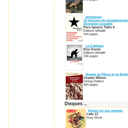
Archanges
12 histoires de révolutionnai
révolution possible
Paco Ignacio Taibo II
Editions Métailié
444 pages
La Capitana
Elsa Osorio
Editions Métailié
336 pages
Voyage au Pérou et en Boliv
Charles Wiener
Ginkgo Editeur
464 pages
Disques ...
Entren los que quieran
Calle 13
Sony Music