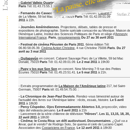
- Gabriel Vallejo Quartet
en concert.
Kiron Espace
, 10 rue La Vacquerie 7501
Paris
Tél: 01.43.73.55.10.
Les 7 et 13 avril 2011
à 20h30
- Fernando do Cavaco / Roda do Cavaco
en concert.
Cabaret Sauvage
Par
de La Villette, 59 bd Mac Donald, 75019
Paris
Tél: 01.42.09.01.09.
Le 30 avril
2011
à 22h.
- Journées Amérindiennes
. Projections, débats, tables de presse et
expositions de photographie. Soirée spéciale consacrée au Mexique. Maison d
l’Amérique Latine, Institut des Sciences Politiques de Paris et siège d’
Amnesty
International France
.
Paris
,
renseignements
Du 27 au 30 avril 2011
- Festival de cinéma Péruvien de Paris 2011
. 6ème édition Tél:
06.80.58.05.39.
Cinéma Action Christine
, 4 rue Christine 75006
Paris
.
Du 27
avril au 3 mai 2011
- Quilapayún
en concert. Cabaret Sauvage Parc de La Villette, 59 bd Mac
Donald, 75019
Paris
Tél: 01.42.09.01.09.
Le 2 mai 2011
à 19h30
- Pupy y los que Son Son
en concert. New Morning 7-9 rue des Petites
Ecuries 75010
Paris
Tél: 01.45.23.51.41.
Le 5 mai 2011
à 21h.
- Extraits programmation de
La Maison de l'Amérique latine
217, bd Saint-
Germain, 75007
Paris
tél: 01.49.54.75.00. :
- La Chronique de Jean-Paul Duviols
. Rendez-vous bimestriel autour de
l’actualité des livres sur l’Amérique latine : récits, essais, histoire.
Le 5 avril
2011
à 18h30
- Percy Céspedez. Ojos Extremadamente Abiertos 3.0,
proyección, video
clips del videasta peruano.
Le 8 avril 2011
à 21h
- Lancement de la série chilienne de télévision
"Héroes".
Les 11, 13,15, 18, 20,
22 avril 2011
à 18h30
- Cinéma: le Costa Rica: un défi audiovisuel. Documentaires
.
¿Qué va a
llevar, qué le vendo?
de Rodrigo Soto,
Se quema el cielo
de Luciano Capel.
Association des
Costariciens en France
.
Le 12 avril 2011
à 18h30