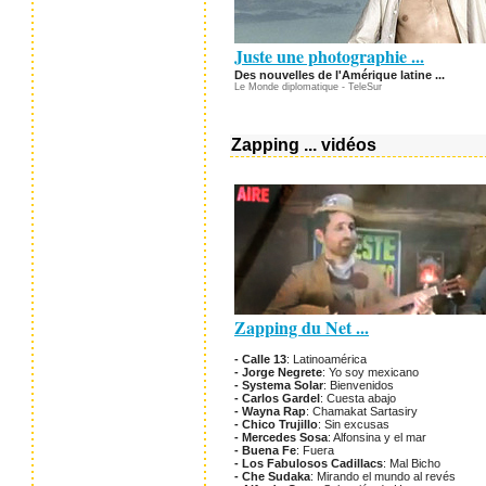
Juste une photographie ...
Des nouvelles de l'Amérique latine ...
Le Monde diplomatique - TeleSur
Zapping ... vidéos
Zapping du Net ...
- Calle 13
: Latinoamérica
- Jorge Negrete
: Yo soy mexicano
- Systema Solar
: Bienvenidos
- Carlos Gardel
: Cuesta abajo
- Wayna Rap
: Chamakat Sartasiry
- Chico Trujillo
: Sin excusas
- Mercedes Sosa
: Alfonsina y el mar
- Buena Fe
: Fuera
- Los Fabulosos Cadillacs
: Mal Bicho
- Che Sudaka
: Mirando el mundo al revés