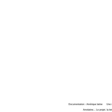
Documentation - Amérique latine
Une 
Amelatine... Le projet. la le