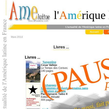
l'
A
m
é
rique 
L'actualité de l'Amérique latine en F
Accueil
Mars 2014
Livres ...
Livres ...
Tungstène
Cesar Vallejo
Le Temps des Cerises
140 pages
Archanges
12 histoires de révolutionnaires sans
révolution possible
Paco Ignacio Taibo II
Editions Métailié
444 pages