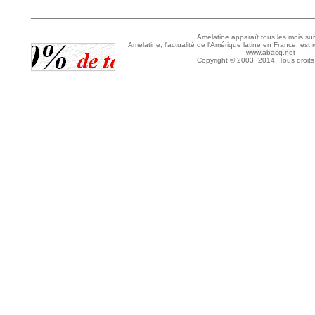
Amelatine apparaît tous les mois sur
Amelatine, l'actualité de l'Amérique latine en France, est 
www.abacq.net
Copyright © 2003, 2014. Tous droits