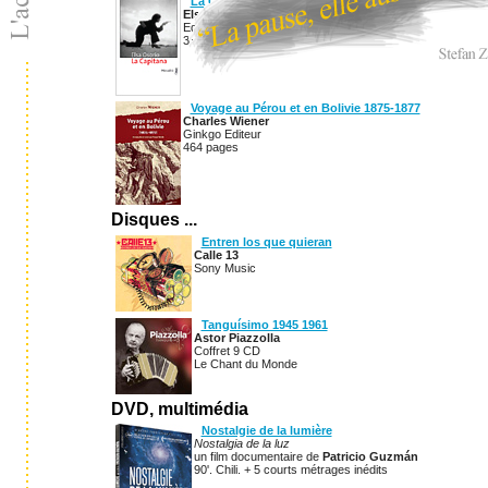
La Capitana
Elsa Osorio
Editions Métailié
336 pages
Voyage au Pérou et en Bolivie 1875-1877
Charles Wiener
Ginkgo Editeur
464 pages
Disques ...
Entren los que quieran
Calle 13
Sony Music
Tanguísimo 1945 1961
Astor Piazzolla
Coffret 9 CD
Le Chant du Monde
DVD, multimédia
Nostalgie de la lumière
Nostalgia de la luz
un film documentaire de
Patricio Guzmán
90'. Chili. + 5 courts métrages inédits