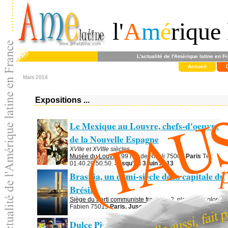
l'
A
m
é
rique 
L'actualité de l'Amérique latine en F
Accueil
Mars 2014
Expositions ...
Le Mexique au Louvre, chefs-d'oeuvre
de la Nouvelle Espagne
XVIIe et XVIIIe siècles
Musée du Louvre
, 99 rue de Rivoli 75001
Paris
Tél:
01.40.20.50.50.
Jusqu'au 3 juin 2013
Brasilia, un demi-siècle de la capitale du
Brésil
Siège du Parti communiste français
, 2, place du Colonel
Fabien 75019
Paris. Jusqu'au 15 juin 2013
Dulce Pinzón