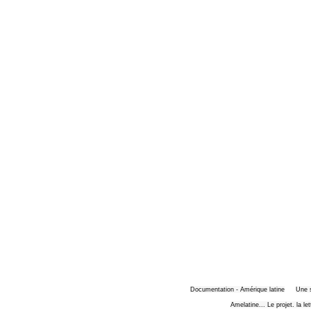
Documentation - Amérique latine
Une 
Amelatine... Le projet. la le