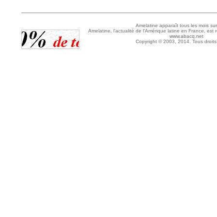
Amelatine apparaît tous les mois sur
Amelatine, l'actualité de l'Amérique latine en France, est 
www.abacq.net
Copyright © 2003, 2014. Tous droits