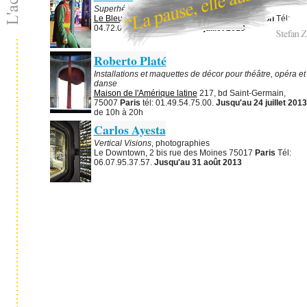
Superhéroes,
photographies
Le Bleu du Ciel
, 10 bis rue de Cuire 69004
Lyon
Tél:
04.72.07.84.31.
Jusqu'au 13 juillet 2013
Roberto Platé
Installations et maquettes de décor pour théâtre, opéra et
danse
Maison de l'Amérique latine
217, bd Saint-Germain,
75007
Paris
tél: 01.49.54.75.00.
Jusqu'au 24 juillet 2013
de 10h à 20h
Carlos Ayesta
Vertical Visions
, photographies
Le Downtown, 2 bis rue des Moines 75017
Paris
Tél:
06.07.95.37.57.
Jusqu'au 31 août 2013