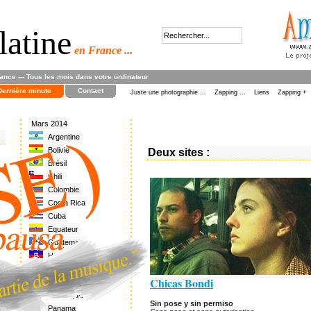
latine
en France ...
rance --- Tous les mois dans votre ordinateur
Dernière minute
Contact
Juste une photographie ...
Zapping ...
Liens
Zapping +
Mars 2014
Argentine
Bolivie
Deux sites :
Brésil
Chili
Colombie
Costa Rica
Cuba
Equateur
Guatemala
Haïti
Honduras
Chicas Bondi
Mexique
Nicaragua
Sin pose y sin permiso
Panama