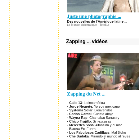
Juste une photographie ...
Des nouvelles de l'Amérique latine ...
Le Monde diplomatique - TeleSur
Zapping ... vidéos
Zapping du Net ...
- Calle 13
: Latinoamérica
- Jorge Negrete
: Yo soy mexicano
- Systema Solar
: Bienvenidos
- Carlos Gardel
: Cuesta abajo
- Wayna Rap
: Chamakat Sartasiry
- Chico Trujillo
: Sin excusas
- Mercedes Sosa
: Alfonsina y el mar
- Buena Fe
: Fuera
- Los Fabulosos Cadillacs
: Mal Bicho
- Che Sudaka
: Mirando el mundo al revés