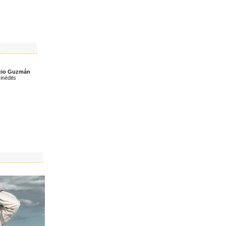
icio Guzmán
inédits