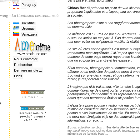
Sans pose et sans autorisation
Paraguay
Chicas Bondi
présente un point de vue alternat
Pérou
proposant inquiétudes et critiques, tant au niv
la société.
Rép. Dominicaine
Salvador
Les photographies n'ont ou ne suggèrent aucune 
ou commerciale.
Uruguay
La méthode est : 1. Pas de pose ou d'artifices. 2
Venezuela
ni aucune action de ma part. 3. Pas de retouche
tout pour éviter ce qui pourrait modifier la réalité
Le site où elles sont exposées est public puisqu
transmettre mon inquiétude. J'ai l'espoir que ces
contenu de cette page seront reçus avec la mê
Nous contacter
que j'ai eu pour les prendre et les exposer.
Rechercher
Si un contenu, photographie ou commentaire, ve
Dernière minute ...
offense ou un préjudice de quelque sorte à un
trouvant sur une des images, et que celle-ci m
Liens
retirer, je respecterai cette volonté.
J'imagine que ni le traitement, ni le ton des ima
commentaires ne devraient porter préjudice à ce
photographiés, étant donné qu'ils reproduisent d
actes que ces personnes étaient disposées à mo
s
Il n'existe a priori aucune intention de ma part d'
relation de caractère intime ou personnel avec l
photos ou les intervenants de ce site. En consé
ne sera pas divulguée et je ne demanderai à p
informations sur eux.
...
Bondi
:
colectivo, autobus
...
Bus de la ville de Buenos
mot
bondi
trouve ses racines dans
bonde
(tramway, en p
même issu de l'anglais
bond
...