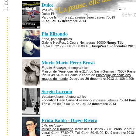
Dulce Pinzón
Vos rêves nous dérangent...
Photographies de Achinto Bhadra,
Dulce Pinzón, Mikhael Subotzky
Parc de la Villette
211, avenue Jean Jaurès 75019
Paris.
Jusqu'au 15 décembre 2013
Pia Elizondo
Feria
, photographies
Galerie NegPos, 1 Cours Nemausus 30000
Nîmes
Tél:
09.54.13.22.72. - 06.71.08.08.16.
Jusqu'au 15 décembre 2013
Marta María Pérez Bravo
Esprits de corps
, photographies
Maison de l'Amérique latine
217, bd Saint-Germain, 75007
Paris
tél: 01.49.54.75.00. dans le cadre de
Photoquai, biennale des
images du monde
.
Jusqu'au 20 décembre 2013
de 10h à 20h
Sergio Larraín
Vagabondages,
photographies
Fondation Henri Cartier-Bresson
2 impasse Lebouis 75014
Pari
Tél: 01.56.80.27.00.
Jusqu'au 22 décembre 2013
Frida Kahlo - Diego Rivera
L'Art en fusion
Musée de l'Orangerie
Jardin des Tuileries 75001
Paris
Serveur
vocal: 01.44.77.80.07. Tél: 01.44.50.43.00.
Du 9 octobre 2013