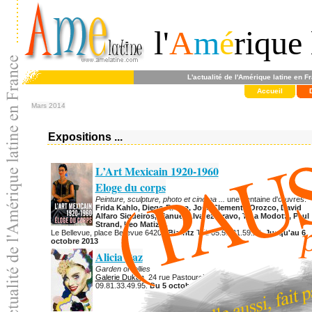
l'
A
m
é
rique 
L'actualité de l'Amérique latine en F
Accueil
Mars 2014
Expositions ...
L’Art Mexicain 1920-1960
Eloge du corps
Peinture, sculpture, photo et cinéma ...
une centaine d'œuvres:
Frida Kahlo, Diego Rivera, José Clemente Orozco, David
Alfaro Siqueiros, Manuel Alvarez Bravo, Tina Modotti, Paul
Strand, Leo Matiz ...
Le Bellevue, place Bellevue 64200
Biarritz
Tél: 05.59.01.59.20.
Jusqu'au 6
octobre 2013
Alicia Paz
Garden of follies
Galerie Dukan
, 24 rue Pastourelle 75003
Paris
Tél:
09.81.33.49.95.
Du 5 octobre au 9 novembre 2013