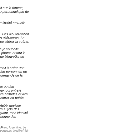
if sur la femme,
eau personnel que de
finalité sexuelle
. Pas d'autorisation
s ultérieures. Le
 ou altérer la scène.
e je souhaite
 photos et tout le
me bienveillance
nait à créer une
e des personnes se
e demande de la
ges ou des
ux qui ont été
es attitudes et des
ntrer en public.
établir quelque
es sujets des
quent, mon identité
ersonne des
 Aires
, Argentine. Le
ortugais brésilien) lui-