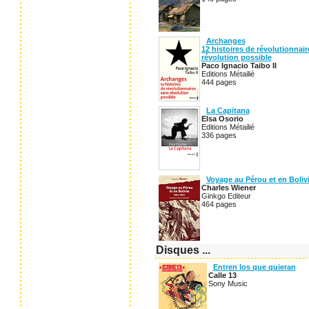
Archanges
12 histoires de révolutionnai
révolution possible
Paco Ignacio Taibo II
Editions Métailié
444 pages
La Capitana
Elsa Osorio
Editions Métailié
336 pages
Voyage au Pérou et en Boliv
Charles Wiener
Ginkgo Editeur
464 pages
Disques ...
Entren los que quieran
Calle 13
Sony Music