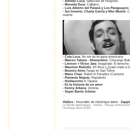
- Alfredo Coca
: Selección de Huaynos
- Moneda Dura
: Callejero
- Luis Alberto del Paraná y Los Paraguayos
- Sui Generis. Charly García y Nito Mestre
: C
muerte
- Cola Loca
: No me da mi gana americana
- Marcos Tabera - Alterandino
: Charango Boli
- Lennon + Víctor Jara
: Imagínate: El derecho 
- Mauricio Redolés
: Eh Rica (¿Quien mató a 
- Buenos Aires
:Tango en San Telmo
- Manu Chao
: Rainin In Paradize (Cartoon)
- Panteras Negras
: Rapulento
- Huitlacoche
in Tijuana
- Es la historia de un amor
- Kenny Arkana
: Victoria
- Super Barrio Gómez
...
Vidéos
-
Nouvelles de l'Amérique latine
-
Zappi
Le Monde diplomatique - TeleSur - Réseau d’information 
l’Amérique latine RISAL
...