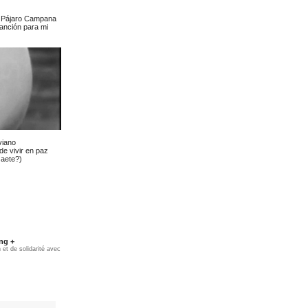
: Pájaro Campana
anción para mi
viano
de vivir en paz
Gaete?)
ng +
et de solidarité avec