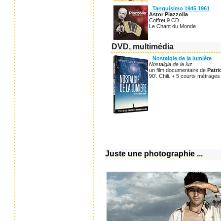
Tanguísimo 1945 1961
Astor Piazzolla
Coffret 9 CD
Le Chant du Monde
DVD, multimédia
Nostalgie de la lumière
Nostalgia de la luz
un film documentaire de
Patr
90'. Chili. + 5 courts métrages 
Juste une photographie ...