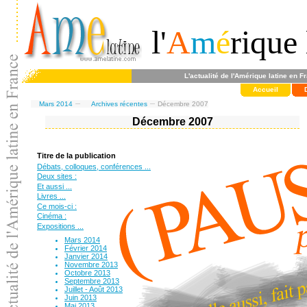
l'
A
m
é
rique 
L'actualité de l'Amérique latine en F
Accueil
Mars 2014
Archives récentes
Décembre 2007
Décembre 2007
Titre de la publication
Débats, colloques, conférences ...
Deux sites :
Et aussi ...
Livres ...
Ce mois-ci :
Cinéma :
Expositions ...
Mars 2014
Février 2014
Janvier 2014
Novembre 2013
Octobre 2013
Septembre 2013
Juillet - Août 2013
Juin 2013
Mai 2013