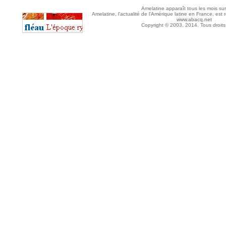
Amelatine apparaît tous les mois sur
Amelatine, l'actualité de l'Amérique latine en France, est 
www.abacq.net
Copyright © 2003, 2014. Tous droits