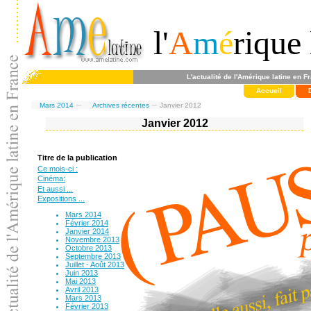
l'
A
m
é
rique 
L'actualité de l'Amérique latine en F
Accueil
Mars 2014
Archives récentes
Janvier 2012
Janvier 2012
Titre de la publication
Ce mois-ci :
Cinéma:
Et aussi ...
Expositions ...
Mars 2014
Février 2014
Janvier 2014
Novembre 2013
Octobre 2013
Septembre 2013
Juillet - Août 2013
Juin 2013
Mai 2013
Avril 2013
Mars 2013
Février 2013