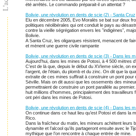
été arrêtés. Le commando préparait-il un attentat ?
Bolivie, une révolution en dents de scie (2) - Santa Cruz
Elu en décembre 2005, Evo Moralès se bat sur deux fron
politiques néolibérales qui ont conduit le pays au désast
contre la vieille ségrégation envers les "indigènes", majo
Bolivie.
A Santa Cruz, les oligarques résistent, menacent de fai
et mènent une guerre civile rampante
Bolivie, une révolution en dents de scie (3) - Dans les 
Aujourd’hui, dans les mines de Potosi, à 4 500 mètres d’a
C’est de là que, depuis le début du XVIeme siècle, on ex
l’argent, de l’étain, du plomb et du zinc. On dit que la qua
extraite de ces mines suffirait à construire un pont pour r
Séville. Mais on dit aussi que les ossements des mineu
permettraient de construire un pont parallèle au premier.
huit millions d’hommes, principalement des travailleurs f
ont péri dans les mines de Potosi.
Bolivie, une révolution en dents de scie (4) - Dans les 
On continue dans ce haut lieu qu’est Potosi et dans la 
Rico.
Dans la fraîcheur du matin, les mineurs achètent leurs 
dynamite et l’alcool qu’ils partageront ensuite avec le Tijo
mythique que l’on rencontre à chaque entrée de mine.