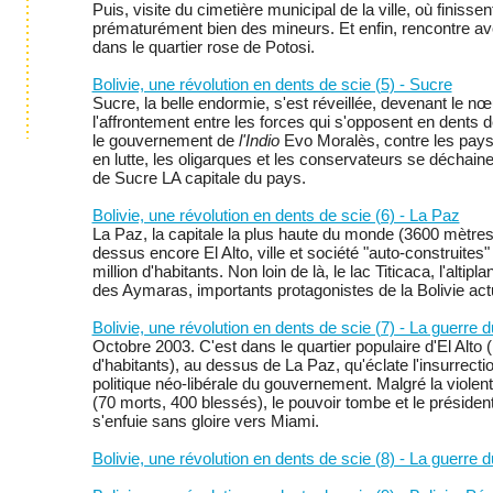
Puis, visite du cimetière municipal de la ville, où finissen
prématurément bien des mineurs. Et enfin, rencontre ave
dans le quartier rose de Potosi.
Bolivie, une révolution en dents de scie (5) - Sucre
Sucre, la belle endormie, s'est réveillée, devenant le n
l'affrontement entre les forces qui s'opposent en dents d
le gouvernement de
l'Indio
Evo Moralès, contre les pay
en lutte, les oligarques et les conservateurs se déchaine
de Sucre LA capitale du pays.
Bolivie, une révolution en dents de scie (6) - La Paz
La Paz, la capitale la plus haute du monde (3600 mètre
dessus encore El Alto, ville et société "auto-construites
million d'habitants. Non loin de là, le lac Titicaca, l'altipla
des Aymaras, importants protagonistes de la Bolivie actu
Bolivie, une révolution en dents de scie (7) - La guerre 
Octobre 2003. C'est dans le quartier populaire d'El Alto (
d'habitants), au dessus de La Paz, qu'éclate l'insurrectio
politique néo-libérale du gouvernement. Malgré la violen
(70 morts, 400 blessés), le pouvoir tombe et le présiden
s'enfuie sans gloire vers Miami.
Bolivie, une révolution en dents de scie (8) - La guerre d