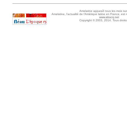
Amelatine apparaît tous les mois sur
Amelatine, l'actualité de l'Amérique latine en France, est 
www.abacq.net
Copyright © 2003, 2014. Tous droits