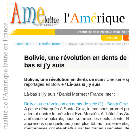
l'
A
m
é
rique 
L'actualité de l'Amérique latine en F
Accueil
Mars 2014
Dernière minute ...
Bolivie, une révolution en dents de scie / Là-b
Bolivie, une révolution en dents de 
bas si j’y suis
Bolivie, une révolution en dents de scie
/ Une série s
reportages en Bolivie /
Là-bas si j’y suis
Là-bas si j'y suis / Daniel Mermet / France Inter :
Bolivie, une révolution en dents de scie (1) - Santa Cruz
A peine débarqués à Santa Cruz, le taxi nous promet pou
attentat contre le président Evo Moralès. A l'hôtel
Las A
ambiance sépulcrale, nous sommes les seuls clients. 
apprenons que quelques jours plus tôt, au troisième étag
mercenaires ont été abattus par les forces spéciales, d