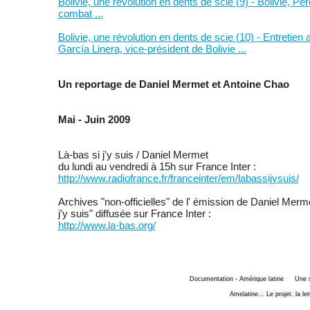
Bolivie, une révolution en dents de scie (9) - Bolivie, P
combat ...
Bolivie, une révolution en dents de scie (10) - Entretien
García Linera, vice-président de Bolivie ...
Un reportage de Daniel Mermet et Antoine Chao
Mai - Juin 2009
Là-bas si j'y suis / Daniel Mermet
du lundi au vendredi à 15h sur France Inter :
http://www.radiofrance.fr/franceinter/em/labassijysuis/
Archives "non-officielles" de l' émission de Daniel Merm
j'y suis" diffusée sur France Inter :
http://www.la-bas.org/
Documentation - Amérique latine
Une 
Amelatine... Le projet. la le