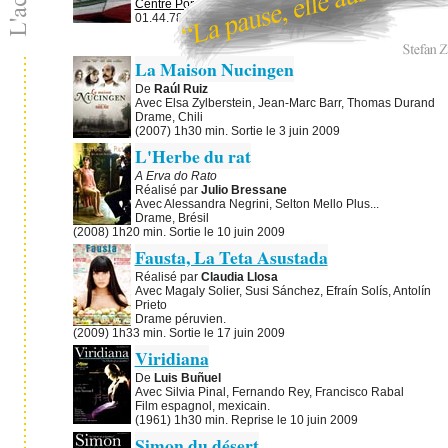
Centre Pompidou
75004
Paris
Cinéma 2, Niveau -1. Tél:
01.44.78.12.33.
Le 17 juin 2009
à 19h
La Maison Nucingen
De
Raúl Ruiz
Avec Elsa Zylberstein, Jean-Marc Barr, Thomas Durand
Drame, Chili
(2007) 1h30 min. Sortie le 3 juin 2009
L'Herbe du rat
A Erva do Rato
Réalisé par
Julio Bressane
Avec Alessandra Negrini, Selton Mello Plus...
Drame, Brésil
(2008) 1h20 min. Sortie le 10 juin 2009
Fausta, La Teta Asustada
Réalisé par
Claudia Llosa
Avec Magaly Solier, Susi Sánchez, Efraín Solís, Antolín
Prieto
Drame péruvien.
(2009) 1h33 min. Sortie le 17 juin 2009
Viridiana
De
Luis Buñuel
Avec Silvia Pinal, Fernando Rey, Francisco Rabal
Film espagnol, mexicain.
(1961) 1h30 min. Reprise le 10 juin 2009
Simon du désert