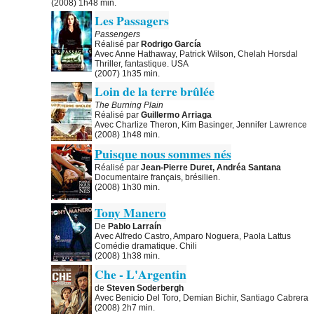
(2008) 1h48 min.
Les Passagers
Passengers
Réalisé par
Rodrigo García
Avec Anne Hathaway, Patrick Wilson, Chelah Horsdal
Thriller, fantastique. USA
(2007) 1h35 min.
Loin de la terre brûlée
The Burning Plain
Réalisé par
Guillermo Arriaga
Avec Charlize Theron, Kim Basinger, Jennifer Lawrence
(2008) 1h48 min.
Puisque nous sommes nés
Réalisé par
Jean-Pierre Duret, Andréa Santana
Documentaire français, brésilien.
(2008) 1h30 min.
Tony Manero
De
Pablo Larraín
Avec Alfredo Castro, Amparo Noguera, Paola Lattus
Comédie dramatique. Chili
(2008) 1h38 min.
Che - L'Argentin
de
Steven Soderbergh
Avec Benicio Del Toro, Demian Bichir, Santiago Cabrera
(2008) 2h7 min.