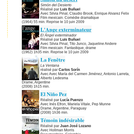
Simón del Desierto
Réalisé par
Luis Buñuel
Avec Silvia Pinal, Claudio Brook, Enrique Alvarez Felix
Film mexicain. Comédie dramatique
(1964) 55 min. Reprise le 10 juin 2009
L'Ange exterminateur
El Ángel exterminador
Réalisé par
Luis Buñuel
Avec Silvia Pinal, Tito Junco, Jaqueline Andere
Film mexicain. Fantastique, drame
(1962) 1h35 min. Reprise le 10 juin 2009
La Fenêtre
La Ventana
réalisé par
Carlos Sorín
Avec Avec María del Carmen Jiménez, Antonio Larreta,
Alberto Ledesma
Drame, Argentine
(2008) 1h15 min.
El Niño Pez
Réalisé par
Lucía Puenzo
Avec Inés Efron, Mariela Vitale, Pep Munne
Drame, Argentine, Paraguay
(2008) 1h36 min.
Témoin indésirable
Réalisé par
Juan José Lozano
Avec Hollman Morris