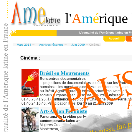
l'
A
m
é
rique 
L'actualité de l'Amérique latine en F
Accueil
Mars 2014
Archives récentes
Juin 2009
Cinéma :
Cinéma :
Brésil en Mouvements
Rencontres documentaires
... projections de documentaires et débats sur les droits
humains et les questions sociales et environnementales
au Brésil. Agrocarburants, travail esclave, mouvements
sociaux. Organisé par l’association
Autres Brésils
tél:
01.43.73.41.95. à
Confluences
, 190 bd de Charonne 75020
Paris
. tél
01.40.24.16.46. Participation libre.
Du 16 au 21 juin 2009
Art-Action Feministe
Panorama de la vidéo-performance féministe
contemporaine latino-américaine
Mujeres Creando, Regina José Galindo, Sandra
Monterroso, María Adela Díaz