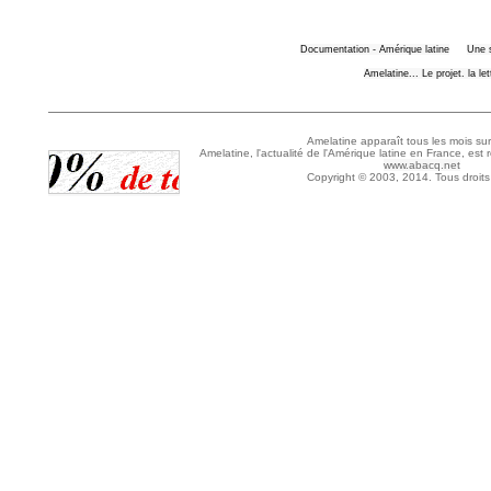
Documentation - Amérique latine
Une 
Amelatine... Le projet. la le
Amelatine apparaît tous les mois sur
Amelatine, l'actualité de l'Amérique latine en France, est 
www.abacq.net
Copyright © 2003, 2014. Tous droits