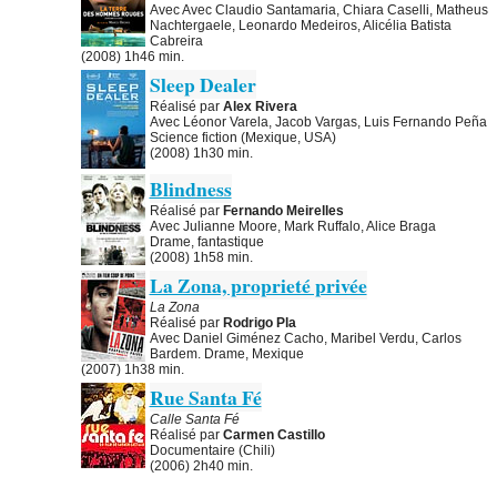
Avec Avec Claudio Santamaria, Chiara Caselli, Matheus
Nachtergaele, Leonardo Medeiros, Alicélia Batista
Cabreira
(2008) 1h46 min.
Sleep Dealer
Réalisé par
Alex Rivera
Avec Léonor Varela, Jacob Vargas, Luis Fernando Peña
Science fiction (Mexique, USA)
(2008) 1h30 min.
Blindness
Réalisé par
Fernando Meirelles
Avec Julianne Moore, Mark Ruffalo, Alice Braga
Drame, fantastique
(2008) 1h58 min.
La Zona, proprieté privée
La Zona
Réalisé par
Rodrigo Pla
Avec Daniel Giménez Cacho, Maribel Verdu, Carlos
Bardem. Drame, Mexique
(2007) 1h38 min.
Rue Santa Fé
Calle Santa Fé
Réalisé par
Carmen Castillo
Documentaire (Chili)
(2006) 2h40 min.