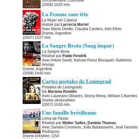
Documentaire, Colombie
(2008) 1h25 min.
La Femme sans tête
La Mujer sin Cabeza
réalisé par
Lucrecia Martel
Avec Maria Onetto, Claudia Cantero, Inés Efron
Drame, Argentine
(2007) 1h27 min.
La Sangre Brota (Sang impur)
La Sangre Brota
Réalisé par
Pablo Fendrik
Avec Arturo Goetz, Nahuel Perez Biscayart, Guillermo
Arengo
Drame, Argentine
(2008) 1h40 min.
Cartes postales de Leningrad
Postales de Leningrado
De
Mariana Rondón
Avec Laureano Olivares, Greisy Mena, William Cifuentes
Drame vénézuélien
(2007) 1h30 min.
Une famille brésilienne
Linha de Passe
Réalisé par
Walter Salles, Daniela Thomas
Avec Sandra Corveloni, João Baldasserini, José Geraldo
Rodrigues
Drame brésilien, USA