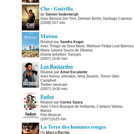
Che - Guérilla
de
Steven Soderbergh
Avec Benicio Del Toro, Demian Bichir, Santiago Cabrera
(2008) 2h7 min.
Mutum
Réalisé par
Sandra Kogut
Avec Thiago da Silva Mariz, Wallison Felipe Leal Barroso
Maria Juliana Souza de Oliveira
Drame brésilien, français.
(2007) 1h30 min.
Los Bastardos
Réalisé par
Amat Escalante
Avec Kenny Johnston, Nina Zavarin, Trevor Glen
Campbell
Thriller mexicain
(2007) 1h30 min.
Fados
Réalisé par
Carlos Saura
Avec Chico Buarque de Hollanda, Caetano Veloso,
Mariza
Film Musical
(2007)1h25 min.
La Terre des hommes rouges
De
Marco Bechis