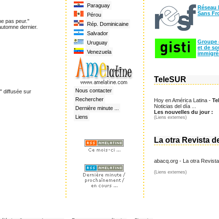
Paraguay
Réseau 
Sans Fr
Pérou
me pas peur."
Rép. Dominicaine
automne dernier.
Salvador
Groupe 
Uruguay
et de so
Venezuela
immigrés
TeleSUR
Nous contacter
" diffusée sur
Rechercher
Hoy en América Latina -
Te
Noticias del día ...
Dernière minute ...
Les nouvelles du jour :
Liens
(Liens externes)
La otra Revista d
abacq.org - La otra Revist
(Liens externes)