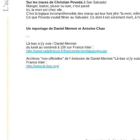
Sur les traces de Christian Poveda
à San Salvador
Manger, baiser, pisser ou tuer, c’est pareil.
Ici, la mort est chez elle.
C’est la logique incompréhensible des maras qui leur font dire "la mort, mê
Ce que Poveda voulait filmer au Salvador. Ce dont il est sûrement mort, à l’
Un reportage de Daniel Mermet et Antoine Chao
...
Là-bas si j'y suis / Daniel Mermet
du lundi au vendredi à 15h sur France Inter :
http://www.radiofrance.fr/franceinter/em/labassijysuis/
Archives "non-officielles" de l' émission de Daniel Mermet "Là-bas si j'y suis
France Inter :
http://www.la-bas.org/