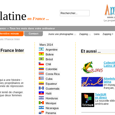
latine
en France ...
rance --- Tous les mois dans votre ordinateur
Dernière minute
Contact
Juste une photographie ...
Zapping ...
Liens
Zapping +
uis / France Inter
Mars 2014
Argentine
/ France Inter
Et aussi ...
Bolivie
Brésil
Collecti
Chili
Latino 
Colombie
Costa Rica
AlterInf
Cuba
ui a une histoire -
latina
hes propriétaires et
Equateur
en espag
onnée de répression
français,
Guatemala
nt tenté de changer.
Haïti
TeleSUR
i que deux femmes
en direct
Honduras
La nouvelle télév
Mexique
américaine
Nicaragua
Panama