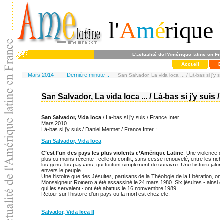
l'
A
m
é
rique 
L'actualité de l'Amérique latine en F
Accueil
Mars 2014
Dernière minute ...
San Salvador, La vida loca ... / Là-bas si j'y s
San Salvador, La vida loca ... / Là-bas si j'y suis 
San Salvador, Vida loca
/ Là-bas si j’y suis / France Inter
Mars 2010
Là-bas si j'y suis / Daniel Mermet / France Inter :
San Salvador, Vida loca
C’est l’un des pays les plus violents d’Amérique Latine
. Une violence q
plus ou moins récente : celle du conflit, sans cesse renouvelé, entre les ric
les gens, les paysans, qui tentent simplement de survivre. Une histoire jal
envers le peuple.
Une histoire que des Jésuites, partisans de la Théologie de la Libération, o
Monseigneur Romero a été assassiné le 24 mars 1980. Six jésuites - ains
qui les servaient - ont été abattus le 16 nomvembre 1989.
Retour sur l’histoire d’un pays où la mort est chez elle.
Salvador, Vida loca II