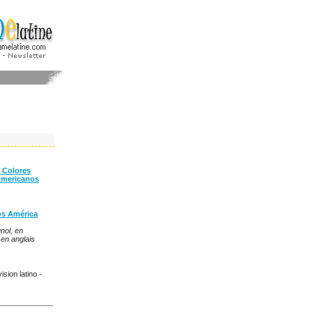
f Colores
Americanos
os América
nol, en
 en anglais
ision latino -