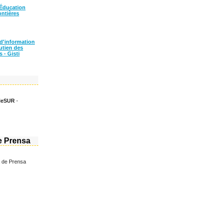
Éducation
ontières
d'information
utien des
 - Gisti
leSUR
-
e Prensa
a de Prensa